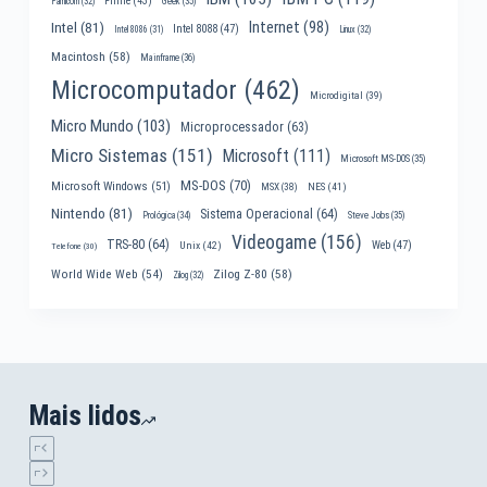
Filme
(43)
Famicom
(32)
Geek
(35)
Internet
(98)
Intel
(81)
Intel 8088
(47)
Intel 8086
(31)
Linux
(32)
Macintosh
(58)
Mainframe
(36)
Microcomputador
(462)
Microdigital
(39)
Micro Mundo
(103)
Microprocessador
(63)
Micro Sistemas
(151)
Microsoft
(111)
Microsoft MS-DOS
(35)
MS-DOS
(70)
Microsoft Windows
(51)
MSX
(38)
NES
(41)
Nintendo
(81)
Sistema Operacional
(64)
Prológica
(34)
Steve Jobs
(35)
Videogame
(156)
TRS-80
(64)
Web
(47)
Unix
(42)
Telefone
(30)
World Wide Web
(54)
Zilog Z-80
(58)
Zilog
(32)
Mais lidos