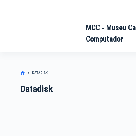
Pular
para
o
MCC - Museu Ca
conteúdo
Computador
DATADISK
Datadisk