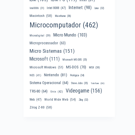
Internet
(98)
Intel 8088
(47)
Intel 8086
(31)
Linux
(32)
Macintosh
(58)
Mainframe
(36)
Microcomputador
(462)
Micro Mundo
(103)
Microdigital
(39)
Microprocessador
(63)
Micro Sistemas
(151)
Microsoft
(111)
Microsoft MS-DOS
(35)
MS-DOS
(70)
Microsoft Windows
(51)
MSX
(38)
Nintendo
(81)
NES
(41)
Prológica
(34)
Sistema Operacional
(64)
Steve Jobs
(35)
Telefone
(30)
Videogame
(156)
TRS-80
(64)
Unix
(42)
World Wide Web
(54)
Web
(47)
Zilog
(32)
Zilog Z-80
(58)