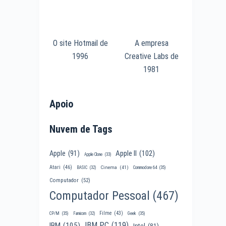
O site Hotmail de
A empresa
1996
Creative Labs de
1981
Apoio
Nuvem de Tags
Apple II
(102)
Apple
(91)
Apple Clone
(33)
Atari
(46)
Cinema
(41)
BASIC
(32)
Commodore 64
(35)
Computador
(52)
Computador Pessoal
(467)
Filme
(43)
CP/M
(35)
Famicom
(32)
Geek
(35)
IBM PC
(119)
IBM
(105)
Intel
(81)