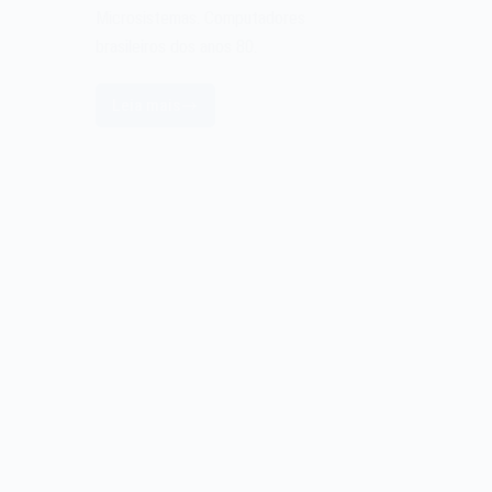
Microsistemas. Computadores
brasileiros dos anos 80.
Leia mais
Datadisk
Disquetes
–
Revista
Microsistemas