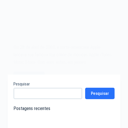
Em 28 de abril de 2003, a norte-americana Apple
lançava sua famosa loja online de músicas Apple iTunes
Music Store. Dois anos antes, em janeiro…
Leia mais
A
Pesquisar
Apple
Pesquisar
iTunes
Music
Store
Postagens recentes
de
2003