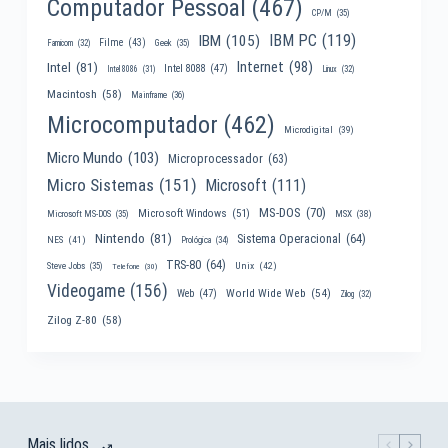
Computador Pessoal
(467)
CP/M
(35)
IBM PC
(119)
IBM
(105)
Filme
(43)
Famicom
(32)
Geek
(35)
Internet
(98)
Intel
(81)
Intel 8088
(47)
Intel 8086
(31)
Linux
(32)
Macintosh
(58)
Mainframe
(36)
Microcomputador
(462)
Microdigital
(39)
Micro Mundo
(103)
Microprocessador
(63)
Micro Sistemas
(151)
Microsoft
(111)
MS-DOS
(70)
Microsoft Windows
(51)
MSX
(38)
Microsoft MS-DOS
(35)
Nintendo
(81)
Sistema Operacional
(64)
NES
(41)
Prológica
(34)
TRS-80
(64)
Unix
(42)
Steve Jobs
(35)
Telefone
(30)
Videogame
(156)
World Wide Web
(54)
Web
(47)
Zilog
(32)
Zilog Z-80
(58)
Mais lidos