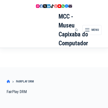
Pular
para
o
MCC -
conteúdo
Museu
MENU
Capixaba do
Computador
FAIRPLAY DRM
FairPlay DRM