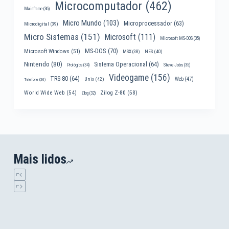
Microcomputador
(462)
Mainframe
(36)
Micro Mundo
(103)
Microprocessador
(63)
Microdigital
(39)
Micro Sistemas
(151)
Microsoft
(111)
Microsoft MS-DOS
(35)
MS-DOS
(70)
Microsoft Windows
(51)
MSX
(38)
NES
(40)
Nintendo
(80)
Sistema Operacional
(64)
Prológica
(34)
Steve Jobs
(35)
Videogame
(156)
TRS-80
(64)
Web
(47)
Unix
(42)
Telefone
(30)
World Wide Web
(54)
Zilog Z-80
(58)
Zilog
(32)
Mais lidos