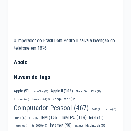
O imperador do Brasil Dom Pedro II salva a invenção do
telefone em 1876
Apoio
Nuvem de Tags
Apple II
(102)
Apple
(91)
Atari
(46)
Apple Clone
(33)
BASIC
(32)
Computador
(52)
Cinema
(41)
Commodore 64
(35)
Computador Pessoal
(467)
CP/M
(35)
Famicom
(31)
IBM PC
(119)
IBM
(105)
Intel
(81)
Filme
(43)
Geek
(35)
Internet
(98)
Macintosh
(58)
Intel 8088
(47)
Intel 8086
(31)
Linux
(32)