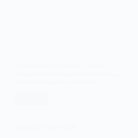
Em 3 de março de 1995, a Parallax Software e a
Interplay Entertainment lançavam no Reino Unido o jogo
Descent, revolucionando o mundo dos jogos…
Leia mais
O
jogo
Descent
de
O jogo Call of Duty de 2003
1995