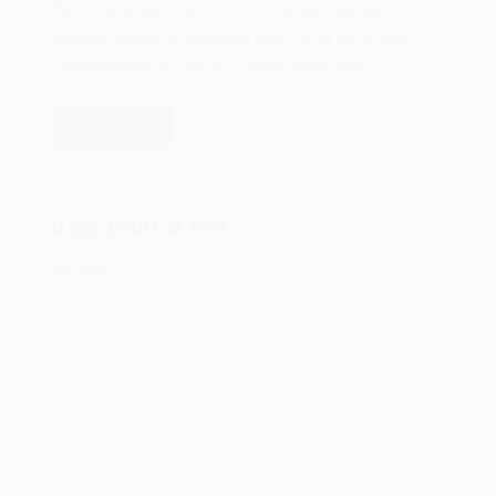
Em 29 de outubro de 2003, a Activision lançava a
primeira versão do aclamado jogo Call of Duty, para
computadores do tipo PC. Desenvolvido pela…
Leia mais
O
jogo
Call
of
O jogo DOOM de 1993
Duty
de
10/12/2022
2003