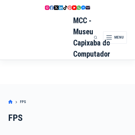
Pular
para
o
MCC -
conteúdo
Museu
MENU
Capixaba do
Computador
FPS
FPS