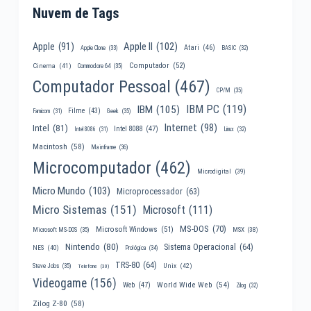
Nuvem de Tags
Apple II
(102)
Apple
(91)
Atari
(46)
Apple Clone
(33)
BASIC
(32)
Computador
(52)
Cinema
(41)
Commodore 64
(35)
Computador Pessoal
(467)
CP/M
(35)
IBM PC
(119)
IBM
(105)
Filme
(43)
Famicom
(31)
Geek
(35)
Internet
(98)
Intel
(81)
Intel 8088
(47)
Intel 8086
(31)
Linux
(32)
Macintosh
(58)
Mainframe
(36)
Microcomputador
(462)
Microdigital
(39)
Micro Mundo
(103)
Microprocessador
(63)
Micro Sistemas
(151)
Microsoft
(111)
MS-DOS
(70)
Microsoft Windows
(51)
MSX
(38)
Microsoft MS-DOS
(35)
Nintendo
(80)
Sistema Operacional
(64)
NES
(40)
Prológica
(34)
TRS-80
(64)
Unix
(42)
Steve Jobs
(35)
Telefone
(30)
Videogame
(156)
World Wide Web
(54)
Web
(47)
Zilog
(32)
Zilog Z-80
(58)