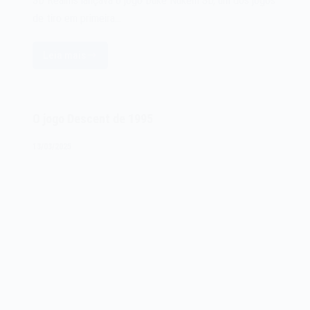
3D Realms lançava o jogo Duke Nukem 3D, um dos jogos
de tiro em primeira…
Leia mais
O
jogo
Duke
Nukem
O jogo Descent de 1995
3D
de
13/03/2025
1996