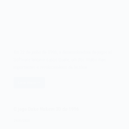
Em 22 de junho de 1996, a desenvolvedora de jogos id
Software lançava o jogo Quake, um dos títulos mais
importantes e revolucionários da história…
Leia mais
O
jogo
Quake
de
O jogo Duke Nukem 3D de 1996
1996
29/01/2026