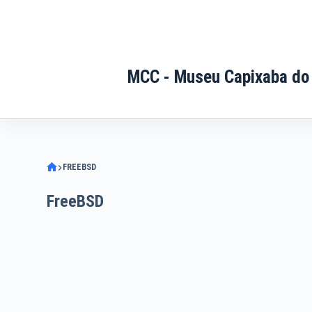
Pular
para
o
conteúdo
MCC - Museu Capixaba do
FREEBSD
FreeBSD