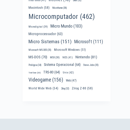
Intel 8088
(47)
Linux
(32)
Macintosh
(58)
Mainframe
(36)
Microcomputador
(462)
Micro Mundo
(103)
Microdigital
(39)
Microprocessador
(63)
Micro Sistemas
(151)
Microsoft
(111)
Microsoft Windows
(51)
Microsoft MS-DOS
(35)
Nintendo
(81)
MS-DOS
(70)
MSX
(38)
NES
(41)
Sistema Operacional
(64)
Prológica
(34)
Steve Jobs
(35)
TRS-80
(64)
Unix
(42)
Telefone
(30)
Videogame
(156)
Web
(47)
World Wide Web
(54)
Zilog Z-80
(58)
Zilog
(32)