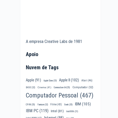
A empresa Creative Labs de 1981
Apoio
Nuvem de Tags
Apple II
(102)
Apple
(91)
Atari
(46)
Apple Clone
(33)
Computador
(52)
Cinema
(41)
BASIC
(32)
Commodore 64
(35)
Computador Pessoal
(467)
IBM
(105)
Filme
(43)
CP/M
(35)
Famicom
(32)
Geek
(35)
IBM PC
(119)
Intel
(81)
Intel 8086
(31)
Internet
(98)