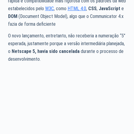
rápida e compatibilidade mais rigorosa com os padrões da web
estabelecidos pelo
W3C
, como
HTML 4.0
,
CSS
,
JavaScript
e
DOM
(Document Object Model), algo que o Communicator 4.x
fazia de forma deficiente
O novo lançamento, entretanto, não receberia a numeração “5”
esperada, justamente porque a versão intermediária planejada,
o
Netscape 5, havia sido cancelada
durante o processo de
desenvolvimento.