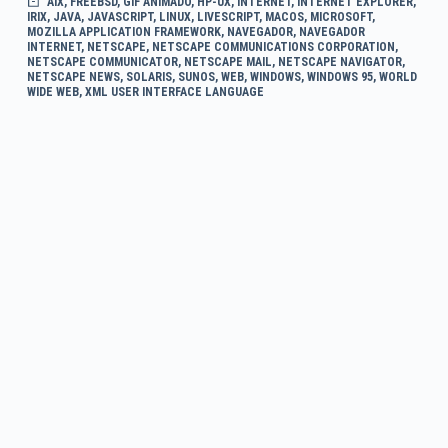
AIX
,
FREEBSD
,
GIF ANIMADO
,
HP-UX
,
INTERNET
,
INTERNET EXPLORER
,
IRIX
,
JAVA
,
JAVASCRIPT
,
LINUX
,
LIVESCRIPT
,
MACOS
,
MICROSOFT
,
MOZILLA APPLICATION FRAMEWORK
,
NAVEGADOR
,
NAVEGADOR
INTERNET
,
NETSCAPE
,
NETSCAPE COMMUNICATIONS CORPORATION
,
NETSCAPE COMMUNICATOR
,
NETSCAPE MAIL
,
NETSCAPE NAVIGATOR
,
NETSCAPE NEWS
,
SOLARIS
,
SUNOS
,
WEB
,
WINDOWS
,
WINDOWS 95
,
WORLD
WIDE WEB
,
XML USER INTERFACE LANGUAGE