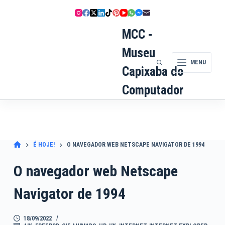
Pular
para
o
MCC -
conteúdo
Museu
MENU
Capixaba do
Computador
É HOJE!
O NAVEGADOR WEB NETSCAPE NAVIGATOR DE 1994
O navegador web Netscape
Navigator de 1994
18/09/2022