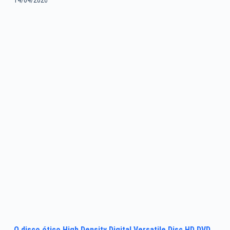
14/04/2026
O disco ótico High Density Digital Versatile Disc HD DVD