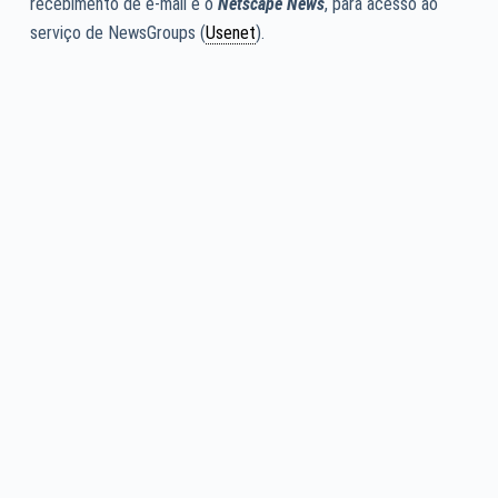
recebimento de e-mail e o
Netscape News
, para acesso ao
serviço de NewsGroups (
Usenet
).