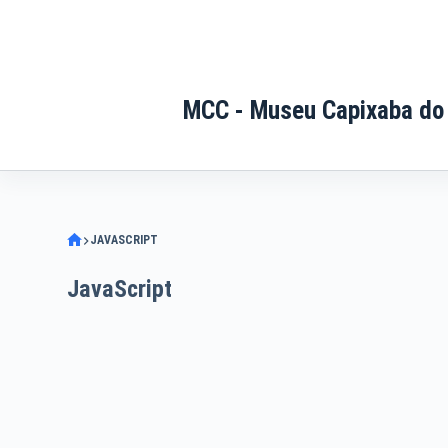
Pular
para
o
conteúdo
MCC - Museu Capixaba do
JAVASCRIPT
JavaScript