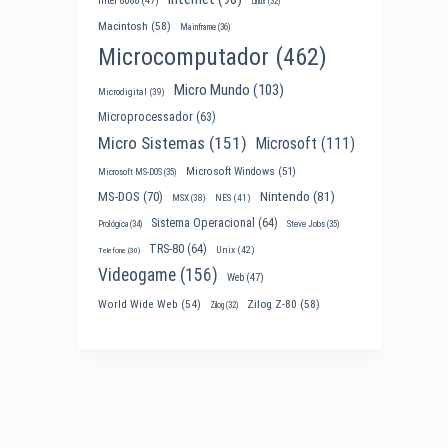
Intel 8088
(47)
Linux
(32)
Macintosh
(58)
Mainframe
(36)
Microcomputador
(462)
Micro Mundo
(103)
Microdigital
(39)
Microprocessador
(63)
Micro Sistemas
(151)
Microsoft
(111)
Microsoft Windows
(51)
Microsoft MS-DOS
(35)
Nintendo
(81)
MS-DOS
(70)
MSX
(38)
NES
(41)
Sistema Operacional
(64)
Prológica
(34)
Steve Jobs
(35)
TRS-80
(64)
Unix
(42)
Telefone
(30)
Videogame
(156)
Web
(47)
World Wide Web
(54)
Zilog Z-80
(58)
Zilog
(32)