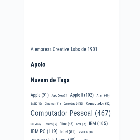
A empresa Creative Labs de 1981
Apoio
Nuvem de Tags
Apple II
(102)
Apple
(91)
Atari
(46)
Apple Clone
(33)
Computador
(52)
Cinema
(41)
BASIC
(32)
Commodore 64
(35)
Computador Pessoal
(467)
IBM
(105)
Filme
(43)
CP/M
(35)
Famicom
(32)
Geek
(35)
IBM PC
(119)
Intel
(81)
Intel 8086
(31)
Internet
(98)