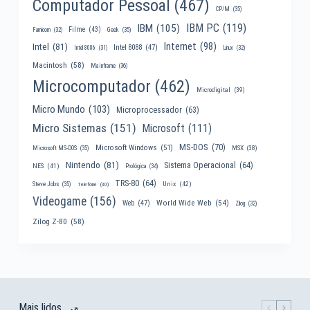
Computador Pessoal
(467)
CP/M
(35)
IBM PC
(119)
IBM
(105)
Filme
(43)
Famicom
(32)
Geek
(35)
Internet
(98)
Intel
(81)
Intel 8088
(47)
Intel 8086
(31)
Linux
(32)
Macintosh
(58)
Mainframe
(36)
Microcomputador
(462)
Microdigital
(39)
Micro Mundo
(103)
Microprocessador
(63)
Micro Sistemas
(151)
Microsoft
(111)
MS-DOS
(70)
Microsoft Windows
(51)
MSX
(38)
Microsoft MS-DOS
(35)
Nintendo
(81)
Sistema Operacional
(64)
NES
(41)
Prológica
(34)
TRS-80
(64)
Unix
(42)
Steve Jobs
(35)
Telefone
(30)
Videogame
(156)
World Wide Web
(54)
Web
(47)
Zilog
(32)
Zilog Z-80
(58)
Mais lidos