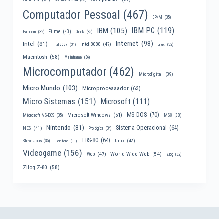
Computador Pessoal
(467)
CP/M
(35)
IBM PC
(119)
IBM
(105)
Filme
(43)
Famicom
(32)
Geek
(35)
Internet
(98)
Intel
(81)
Intel 8088
(47)
Intel 8086
(31)
Linux
(32)
Macintosh
(58)
Mainframe
(36)
Microcomputador
(462)
Microdigital
(39)
Micro Mundo
(103)
Microprocessador
(63)
Micro Sistemas
(151)
Microsoft
(111)
MS-DOS
(70)
Microsoft Windows
(51)
MSX
(38)
Microsoft MS-DOS
(35)
Nintendo
(81)
Sistema Operacional
(64)
NES
(41)
Prológica
(34)
TRS-80
(64)
Unix
(42)
Steve Jobs
(35)
Telefone
(30)
Videogame
(156)
World Wide Web
(54)
Web
(47)
Zilog
(32)
Zilog Z-80
(58)