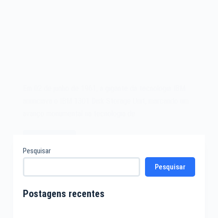
Em 02 de junho de 1961, a gigante da tecnologia IBM
anunciava o IBM 1301 Disk Storage Unit, marcando um
avanço monumental na tecnologia de…
Leia mais
O
Pesquisar
IBM
Pesquisar
1301
Disk
Storage
Postagens recentes
Unit
de