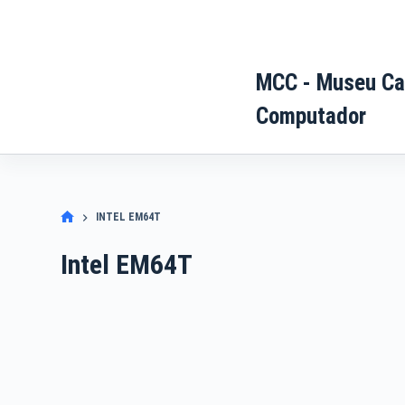
Pular
para
o
MCC - Museu Ca
conteúdo
Computador
INTEL EM64T
Intel EM64T