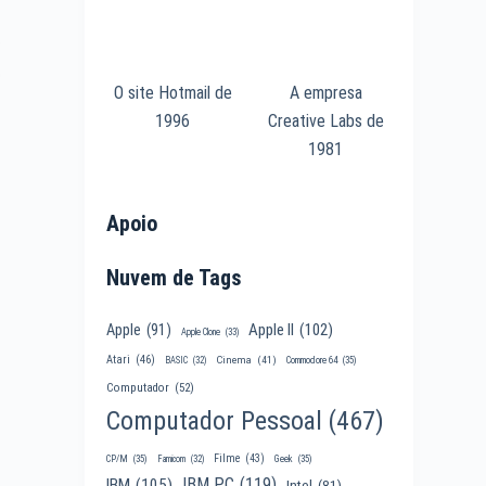
r
o
O site Hotmail de
A empresa
1996
Creative Labs de
1981
Apoio
Nuvem de Tags
Apple II
(102)
Apple
(91)
Apple Clone
(33)
Atari
(46)
Cinema
(41)
BASIC
(32)
Commodore 64
(35)
Computador
(52)
Computador Pessoal
(467)
Filme
(43)
CP/M
(35)
Famicom
(32)
Geek
(35)
IBM PC
(119)
IBM
(105)
Intel
(81)