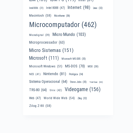
Internet
(98)
Intel 8088
(47)
Intel 8086
(31)
Linux
(32)
Macintosh
(58)
Mainframe
(36)
Microcomputador
(462)
Micro Mundo
(103)
Microdigital
(39)
Microprocessador
(63)
Micro Sistemas
(151)
Microsoft
(111)
Microsoft MS-DOS
(35)
MS-DOS
(70)
Microsoft Windows
(51)
MSX
(38)
Nintendo
(81)
NES
(41)
Prológica
(34)
Sistema Operacional
(64)
Steve Jobs
(35)
Telefone
(30)
Videogame
(156)
TRS-80
(64)
Unix
(42)
World Wide Web
(54)
Web
(47)
Zilog
(32)
Zilog Z-80
(58)