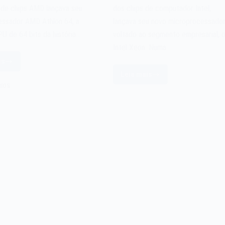
 de chips AMD lançava seu
dos chips de computador Intel,
essador AMD Athlon 64, a
lançava seu novo microprocessado
PU de 64 bits da história…
voltado ao segmento empresarial, 
Intel Xeon. Numa…
is
Leia mais
croprocessador
O
IOS
MD
microprocessador
hlon
Intel
4
Xeon
e
de
003
1998