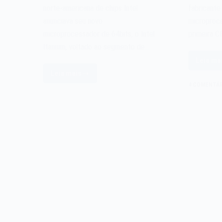
norte-americana de chips Intel
fabricante
anunciava seu novo
microproc
microprocessador de 64bits, o Intel
primeira C
Itanium, voltado ao segmento de…
Leia ma
O
Leia mais
mi
O
4 COMENTÁR
A
microprocessador
At
Intel
6
Itanium
d
de
2
2001