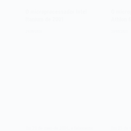
O microprocessador Intel
O micro
Itanium de 2001
Athlon 
29/05/2026
23/09/2023
Em 29 de maio de 2001, a fabricante
Em 23 de 