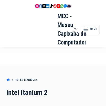
Pular
para
o
MCC -
conteúdo
Museu
MENU
Capixaba do
Computador
INTEL ITANIUM 2
Intel Itanium 2