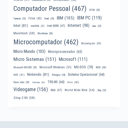
Computador Pessoal
(467)
CP/M
(35)
IBM PC
(119)
IBM
(105)
Filme
(43)
Famicom
(32)
Geek
(35)
Internet
(98)
Intel
(81)
Intel 8088
(47)
Intel 8086
(31)
Linux
(32)
Macintosh
(58)
Mainframe
(36)
Microcomputador
(462)
Microdigital
(39)
Micro Mundo
(103)
Microprocessador
(63)
Micro Sistemas
(151)
Microsoft
(111)
MS-DOS
(70)
Microsoft Windows
(51)
MSX
(38)
Microsoft MS-DOS
(35)
Nintendo
(81)
Sistema Operacional
(64)
NES
(41)
Prológica
(34)
TRS-80
(64)
Unix
(42)
Steve Jobs
(35)
Telefone
(30)
Videogame
(156)
World Wide Web
(54)
Web
(47)
Zilog
(32)
Zilog Z-80
(58)