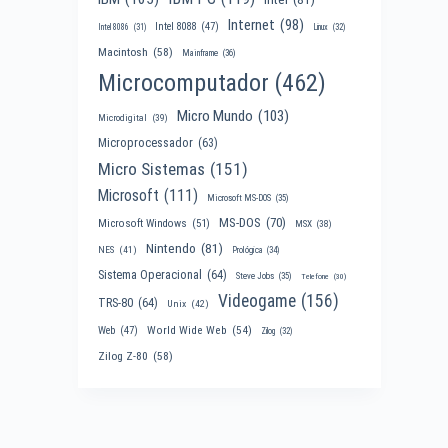
Internet
(98)
Intel 8088
(47)
Intel 8086
(31)
Linux
(32)
Macintosh
(58)
Mainframe
(36)
Microcomputador
(462)
Micro Mundo
(103)
Microdigital
(39)
Microprocessador
(63)
Micro Sistemas
(151)
Microsoft
(111)
Microsoft MS-DOS
(35)
MS-DOS
(70)
Microsoft Windows
(51)
MSX
(38)
Nintendo
(81)
NES
(41)
Prológica
(34)
Sistema Operacional
(64)
Steve Jobs
(35)
Telefone
(30)
Videogame
(156)
TRS-80
(64)
Unix
(42)
World Wide Web
(54)
Web
(47)
Zilog
(32)
Zilog Z-80
(58)