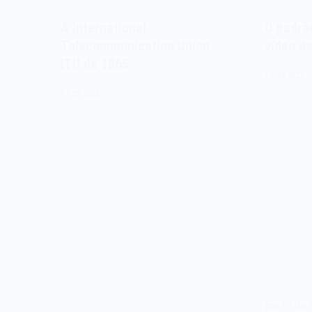
A International
O padrã
Telecommunication Union
vídeo d
ITU de 1865
13/04/2023
17/05/2025
Em 13 de a