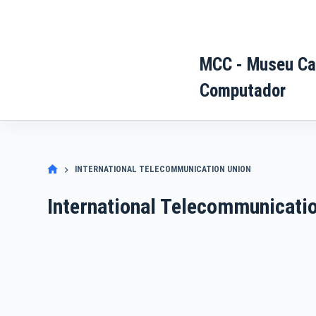
Pular
para
o
MCC - Museu Ca
conteúdo
Computador
INTERNATIONAL TELECOMMUNICATION UNION
International Telecommunicati