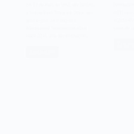
Em 17 de maio de 1865, era fundada
Internacio
a International Telegraph Union, que
(UIT) apro
anos depois daria origem à
H.265 HEV
International Telecommunication
sinais de 
Union (ITU), uma das instituições…
Leia ma
O
Leia mais
p
A
H.
International
H
Telecommunication
d
Union
ví
ITU
d
de
2
1865