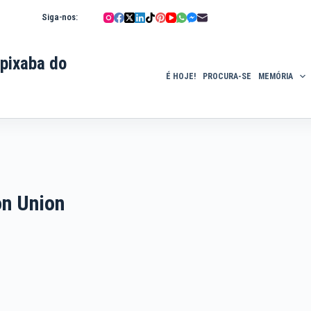
Siga-nos:
pixaba do
É HOJE!
PROCURA-SE
MEMÓRIA
on Union