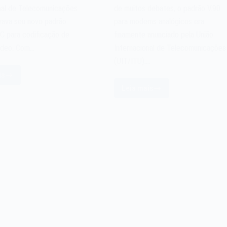
nal de Telecomunicações
de muitos debates, o padrão V.90
vava seu novo padrão
para modems analógicos era
C para codificação de
finamente anunciado pela União
vídeo. Com…
Internacional de Telecomunicações
(UIT/ITU).…
is
Leia mais
adrão
O
265
padrão
EVC
V.90
e
para
deo
modems
e
de
013
1998