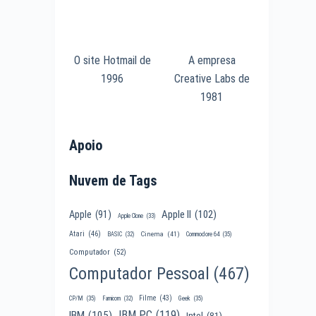
O site Hotmail de
A empresa
1996
Creative Labs de
1981
Apoio
Nuvem de Tags
Apple II
(102)
Apple
(91)
Apple Clone
(33)
Atari
(46)
Cinema
(41)
BASIC
(32)
Commodore 64
(35)
Computador
(52)
Computador Pessoal
(467)
Filme
(43)
CP/M
(35)
Famicom
(32)
Geek
(35)
IBM PC
(119)
IBM
(105)
Intel
(81)