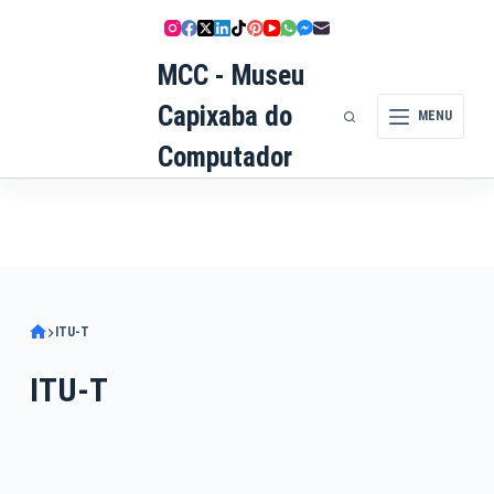
Pular
para
MCC - Museu
o
conteúdo
Capixaba do
MENU
Computador
ITU-T
ITU-T