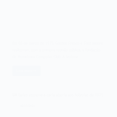
Em 05 de março de 1975, Gordon French e Fred Moore
realizavam, com a primeira reunião pública, a fundação
do Homebrew Computer Club. A história…
Leia mais
A
fundação
do
Homebrew
Bill Gates escrevia a carta aberta aos hobistas de 1975
Computer
Club
30/12/2022
em