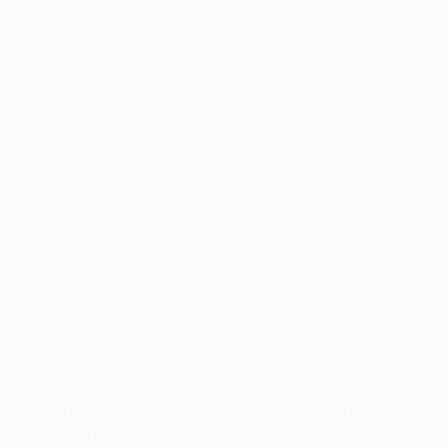
1975
Em dezembro de 1975, Bill Gates escrevia a Carta
Aberta aos Hobistas (An Open Letter to Hobbyists),