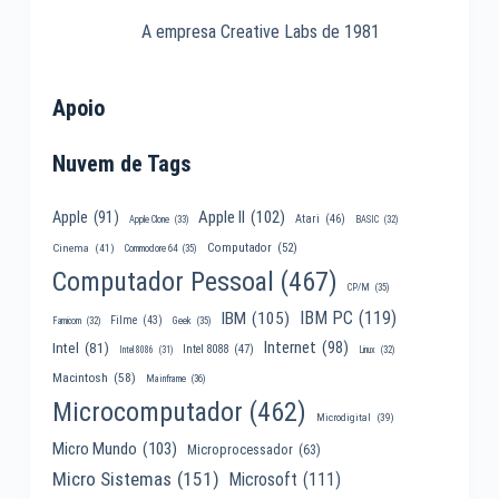
A empresa Creative Labs de 1981
Apoio
Nuvem de Tags
Apple II
(102)
Apple
(91)
Atari
(46)
Apple Clone
(33)
BASIC
(32)
Computador
(52)
Cinema
(41)
Commodore 64
(35)
Computador Pessoal
(467)
CP/M
(35)
IBM PC
(119)
IBM
(105)
Filme
(43)
Famicom
(32)
Geek
(35)
Internet
(98)
Intel
(81)
Intel 8088
(47)
Intel 8086
(31)
Linux
(32)
Macintosh
(58)
Mainframe
(36)
Microcomputador
(462)
Microdigital
(39)
Micro Mundo
(103)
Microprocessador
(63)
Micro Sistemas
(151)
Microsoft
(111)