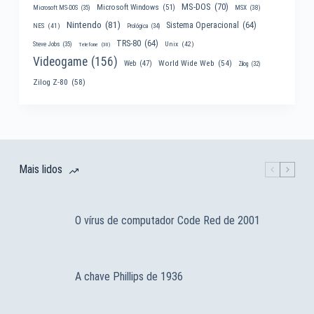
MS-DOS
(70)
Microsoft Windows
(51)
MSX
(38)
Microsoft MS-DOS
(35)
Nintendo
(81)
Sistema Operacional
(64)
NES
(41)
Prológica
(34)
TRS-80
(64)
Unix
(42)
Steve Jobs
(35)
Telefone
(30)
Videogame
(156)
World Wide Web
(54)
Web
(47)
Zilog
(32)
Zilog Z-80
(58)
Mais lidos
O vírus de computador Code Red de 2001
A chave Phillips de 1936