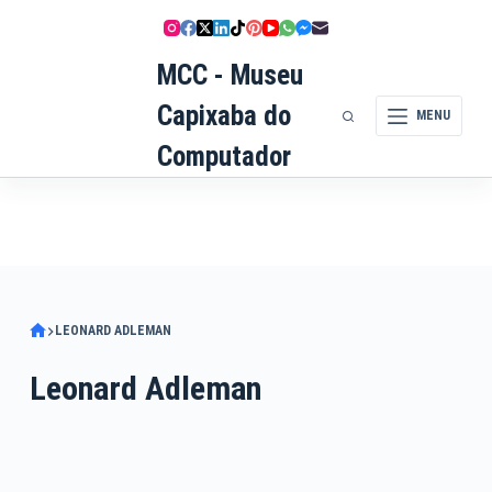
Pular
para
MCC - Museu
o
conteúdo
Capixaba do
MENU
Computador
LEONARD ADLEMAN
Leonard Adleman