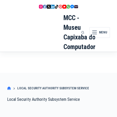
Pular
para
o
MCC -
conteúdo
Museu
MENU
Capixaba do
Computador
LOCAL SECURITY AUTHORITY SUBSYSTEM SERVICE
Local Security Authority Subsystem Service