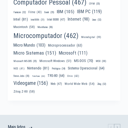
Computador Pessoal
(467)
CP/M
(35)
IBM PC
(119)
IBM
(105)
Filme
(43)
Famicom
(32)
Geek
(35)
Internet
(98)
Intel
(81)
Intel 8088
(47)
Intel 8086
(31)
Linux
(32)
Macintosh
(58)
Mainframe
(36)
Microcomputador
(462)
Microdigital
(39)
Micro Mundo
(103)
Microprocessador
(63)
Micro Sistemas
(151)
Microsoft
(111)
MS-DOS
(70)
Microsoft Windows
(51)
MSX
(38)
Microsoft MS-DOS
(35)
Nintendo
(81)
Sistema Operacional
(64)
NES
(41)
Prológica
(34)
TRS-80
(64)
Unix
(42)
Steve Jobs
(35)
Telefone
(30)
Videogame
(156)
World Wide Web
(54)
Web
(47)
Zilog
(32)
Zilog Z-80
(58)
Mais lidos