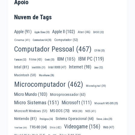
Apoio
Nuvem de Tags
Apple II
(102)
Apple
(91)
Atari
(46)
Apple Clone
(33)
BASIC
(32)
Computador
(52)
Cinema
(41)
Commodore 64
(35)
Computador Pessoal
(467)
CP/M
(35)
IBM PC
(119)
IBM
(105)
Filme
(43)
Famicom
(32)
Geek
(35)
Internet
(98)
Intel
(81)
Intel 8088
(47)
Intel 8086
(31)
Linux
(32)
Macintosh
(58)
Mainframe
(36)
Microcomputador
(462)
Microdigital
(39)
Micro Mundo
(103)
Microprocessador
(63)
Micro Sistemas
(151)
Microsoft
(111)
Microsoft MS-DOS
(35)
MS-DOS
(70)
Microsoft Windows
(51)
MSX
(38)
NES
(41)
Nintendo
(81)
Sistema Operacional
(64)
Prológica
(34)
Steve Jobs
(35)
Videogame
(156)
TRS-80
(64)
Web
(47)
Unix
(42)
Telefone
(30)