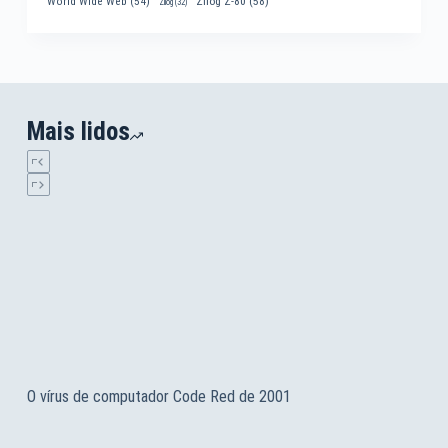
World Wide Web
(54)
Zilog Z-80
(58)
Zilog
(32)
Mais lidos
O vírus de computador Code Red de 2001