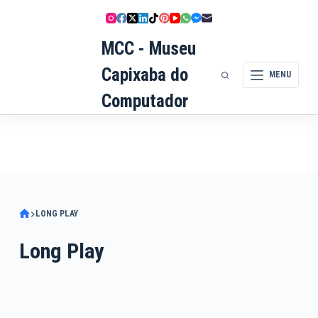
Pular
para
MCC - Museu
o
conteúdo
Capixaba do
MENU
Computador
LONG PLAY
Long Play