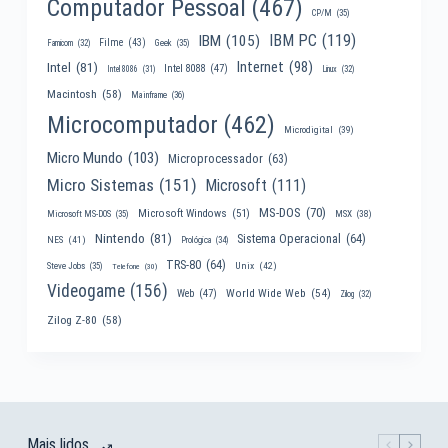
Computador Pessoal
(467)
CP/M
(35)
IBM PC
(119)
IBM
(105)
Filme
(43)
Famicom
(32)
Geek
(35)
Internet
(98)
Intel
(81)
Intel 8088
(47)
Intel 8086
(31)
Linux
(32)
Macintosh
(58)
Mainframe
(36)
Microcomputador
(462)
Microdigital
(39)
Micro Mundo
(103)
Microprocessador
(63)
Micro Sistemas
(151)
Microsoft
(111)
MS-DOS
(70)
Microsoft Windows
(51)
MSX
(38)
Microsoft MS-DOS
(35)
Nintendo
(81)
Sistema Operacional
(64)
NES
(41)
Prológica
(34)
TRS-80
(64)
Unix
(42)
Steve Jobs
(35)
Telefone
(30)
Videogame
(156)
World Wide Web
(54)
Web
(47)
Zilog
(32)
Zilog Z-80
(58)
Mais lidos