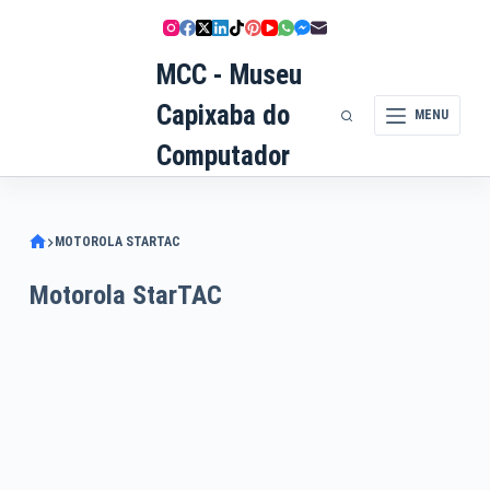
Pular
para
MCC - Museu
o
conteúdo
Capixaba do
MENU
Computador
MOTOROLA STARTAC
Motorola StarTAC