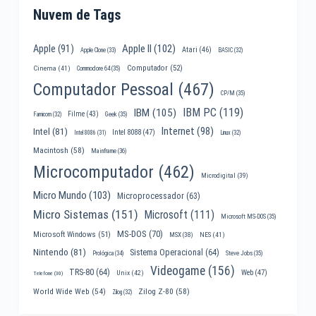
Nuvem de Tags
Apple II
(102)
Apple
(91)
Atari
(46)
Apple Clone
(33)
BASIC
(32)
Computador
(52)
Cinema
(41)
Commodore 64
(35)
Computador Pessoal
(467)
CP/M
(35)
IBM PC
(119)
IBM
(105)
Filme
(43)
Famicom
(32)
Geek
(35)
Internet
(98)
Intel
(81)
Intel 8088
(47)
Intel 8086
(31)
Linux
(32)
Macintosh
(58)
Mainframe
(36)
Microcomputador
(462)
Microdigital
(39)
Micro Mundo
(103)
Microprocessador
(63)
Micro Sistemas
(151)
Microsoft
(111)
Microsoft MS-DOS
(35)
MS-DOS
(70)
Microsoft Windows
(51)
MSX
(38)
NES
(41)
Nintendo
(81)
Sistema Operacional
(64)
Prológica
(34)
Steve Jobs
(35)
Videogame
(156)
TRS-80
(64)
Web
(47)
Unix
(42)
Telefone
(30)
World Wide Web
(54)
Zilog Z-80
(58)
Zilog
(32)