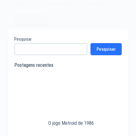
System (VCS), mais conhecido como o videogame…
Leia mais
O
videogame
2 COMENTÁRIOS
Atari
Pesquisar
2600
Pesquisar
de
1977
Postagens recentes
O jogo Metroid de 1986