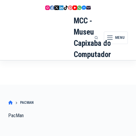
Pular
para
o
MCC -
conteúdo
Museu
MENU
Capixaba do
Computador
PACMAN
PacMan