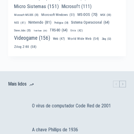
Micro Sistemas
(151)
Microsoft
(111)
MS-DOS
(70)
Microsoft Windows
(51)
MSX
(38)
Microsoft MS-DOS
(35)
Nintendo
(81)
Sistema Operacional
(64)
NES
(41)
Prológica
(34)
TRS-80
(64)
Unix
(42)
Steve Jobs
(35)
Telefone
(30)
Videogame
(156)
World Wide Web
(54)
Web
(47)
Zilog
(32)
Zilog Z-80
(58)
Mais lidos
O vírus de computador Code Red de 2001
A chave Phillips de 1936