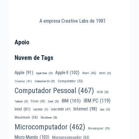
A empresa Creative Labs de 1981
Apoio
Nuvem de Tags
Apple II
(102)
Apple
(91)
Atari
(46)
Apple Clone
(33)
BASIC
(32)
Computador
(52)
Cinema
(41)
Commodore 64
(35)
Computador Pessoal
(467)
CP/M
(35)
IBM PC
(119)
IBM
(105)
Filme
(43)
Famicom
(32)
Geek
(35)
Internet
(98)
Intel
(81)
Intel 8088
(47)
Intel 8086
(31)
Linux
(32)
Macintosh
(58)
Mainframe
(36)
Microcomputador
(462)
Microdigital
(39)
Micro Mundo
(103)
Microprocessador
(63)