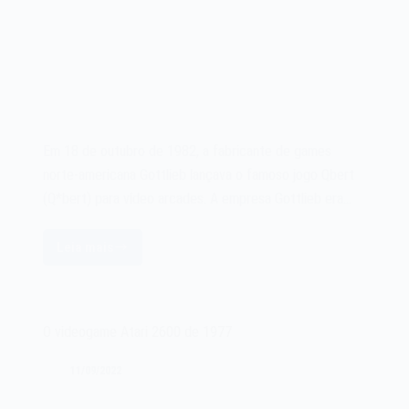
Em 18 de outubro de 1982, a fabricante de games
norte-americana Gottlieb lançava o famoso jogo Qbert
(Q*bert) para vídeo arcades. A empresa Gottlieb era…
Leia mais
O
jogo
Qbert
(Q*bert)
O videogame Atari 2600 de 1977
de
1982
11/09/2022