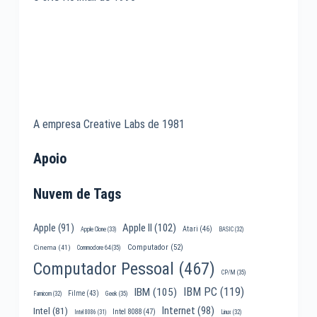
A empresa Creative Labs de 1981
Apoio
Nuvem de Tags
Apple II
(102)
Apple
(91)
Atari
(46)
Apple Clone
(33)
BASIC
(32)
Computador
(52)
Cinema
(41)
Commodore 64
(35)
Computador Pessoal
(467)
CP/M
(35)
IBM PC
(119)
IBM
(105)
Filme
(43)
Famicom
(32)
Geek
(35)
Internet
(98)
Intel
(81)
Intel 8088
(47)
Intel 8086
(31)
Linux
(32)