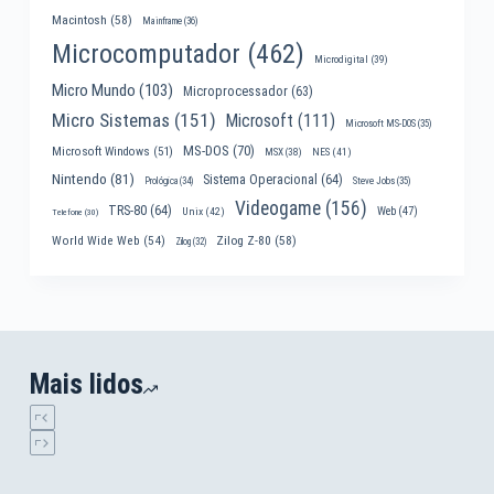
Macintosh
(58)
Mainframe
(36)
Microcomputador
(462)
Microdigital
(39)
Micro Mundo
(103)
Microprocessador
(63)
Micro Sistemas
(151)
Microsoft
(111)
Microsoft MS-DOS
(35)
MS-DOS
(70)
Microsoft Windows
(51)
MSX
(38)
NES
(41)
Nintendo
(81)
Sistema Operacional
(64)
Prológica
(34)
Steve Jobs
(35)
Videogame
(156)
TRS-80
(64)
Web
(47)
Unix
(42)
Telefone
(30)
World Wide Web
(54)
Zilog Z-80
(58)
Zilog
(32)
Mais lidos