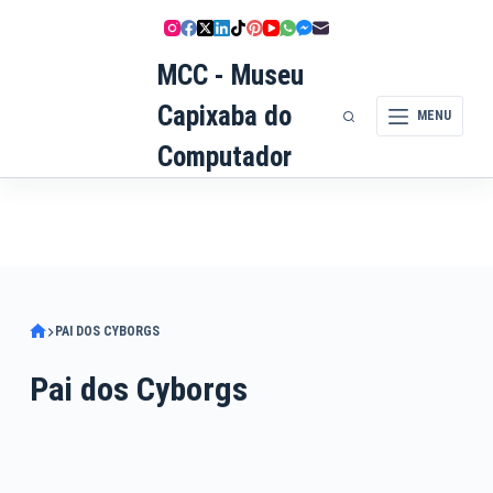
Pular
para
MCC - Museu
o
conteúdo
Capixaba do
MENU
Computador
PAI DOS CYBORGS
Pai dos Cyborgs