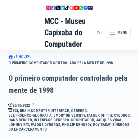
Pular
para
MCC - Museu
o
conteúdo
Capixaba do
MENU
Computador
É HOJE!
O PRIMEIRO COMPUTADOR CONTROLADO PELA MENTE DE 1998
O primeiro computador controlado pela
mente de 1998
26/10/2022
BCI
,
BRAIN COMPUTER INTERFACE
,
CÉREBRO
,
ELETROENCEFALOGRAFIA
,
EMORY UNIVERSITY
,
FATHER OF THE CYBORGS
,
HANS BERGER
,
INTERFACE CÉREBRO-COMPUTADOR
,
JACQUES VIDAL
,
JOHNNY RAY
,
PAI DOS CYBORGS
,
PHILLIP KENNEDY
,
ROY BAKAY
,
SÍNDROME
DO ENCARCERAMENTO