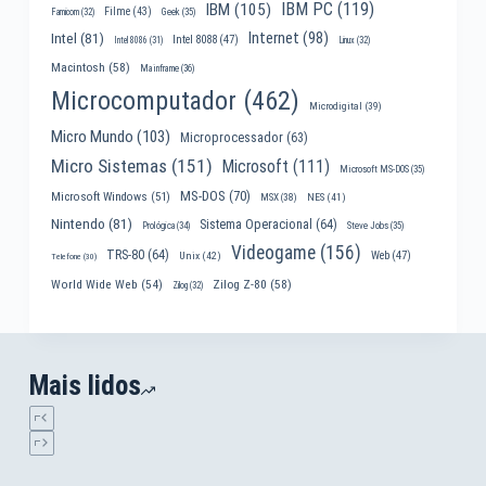
IBM PC
(119)
IBM
(105)
Filme
(43)
Famicom
(32)
Geek
(35)
Internet
(98)
Intel
(81)
Intel 8088
(47)
Intel 8086
(31)
Linux
(32)
Macintosh
(58)
Mainframe
(36)
Microcomputador
(462)
Microdigital
(39)
Micro Mundo
(103)
Microprocessador
(63)
Micro Sistemas
(151)
Microsoft
(111)
Microsoft MS-DOS
(35)
MS-DOS
(70)
Microsoft Windows
(51)
MSX
(38)
NES
(41)
Nintendo
(81)
Sistema Operacional
(64)
Prológica
(34)
Steve Jobs
(35)
Videogame
(156)
TRS-80
(64)
Web
(47)
Unix
(42)
Telefone
(30)
World Wide Web
(54)
Zilog Z-80
(58)
Zilog
(32)
Mais lidos