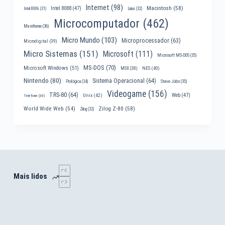
Internet
(98)
Macintosh
(58)
Intel 8088
(47)
Intel 8086
(31)
Linux
(32)
Microcomputador
(462)
Mainframe
(36)
Micro Mundo
(103)
Microprocessador
(63)
Microdigital
(39)
Micro Sistemas
(151)
Microsoft
(111)
Microsoft MS-DOS
(35)
MS-DOS
(70)
Microsoft Windows
(51)
MSX
(38)
NES
(40)
Nintendo
(80)
Sistema Operacional
(64)
Prológica
(34)
Steve Jobs
(35)
Videogame
(156)
TRS-80
(64)
Web
(47)
Unix
(42)
Telefone
(30)
World Wide Web
(54)
Zilog Z-80
(58)
Zilog
(32)
Mais lidos