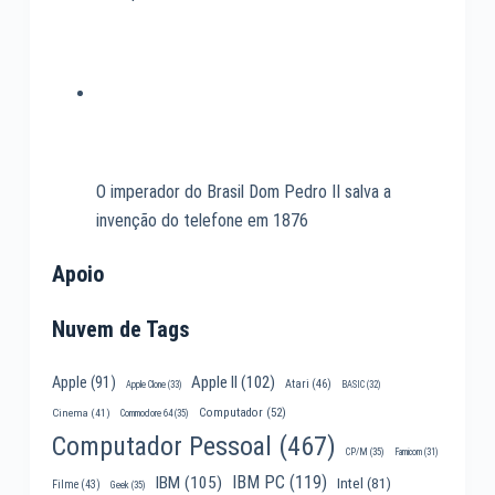
O imperador do Brasil Dom Pedro II salva a
invenção do telefone em 1876
Apoio
Nuvem de Tags
Apple II
(102)
Apple
(91)
Atari
(46)
Apple Clone
(33)
BASIC
(32)
Computador
(52)
Cinema
(41)
Commodore 64
(35)
Computador Pessoal
(467)
CP/M
(35)
Famicom
(31)
IBM PC
(119)
IBM
(105)
Intel
(81)
Filme
(43)
Geek
(35)