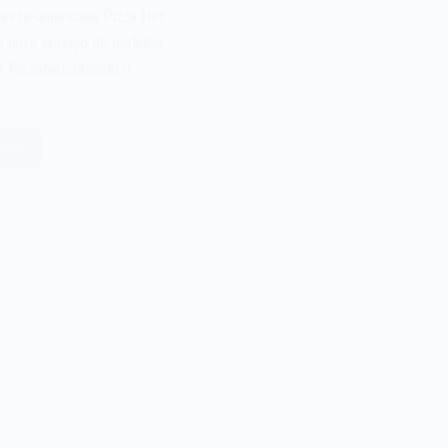
norte-americana Pizza Hut
u novo serviço de pedidos
et PizzaNet, criando o
is
stema
zzaNet
a
zza
ut
e
994