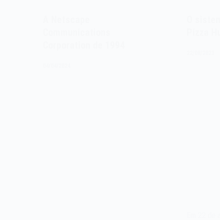
A Netscape
O siste
Communications
Pizza H
Corporation de 1994
22/08/2023
04/04/2024
Em 22 de a