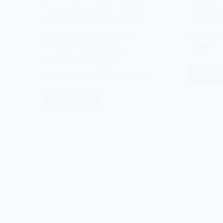
Em 4 de abril de 1994, James H.
fast-food 
Clark e Marc Lowell Andreessen
lançava se
fundavam a lendária empresa
via Intern
Netscape Communications
primeiro…
Corporation, criadora do
revolucionário aplicativo Netscape…
Leia ma
O
si
Leia mais
Pi
A
d
Netscape
Pi
Communications
H
Corporation
d
de
1
1994