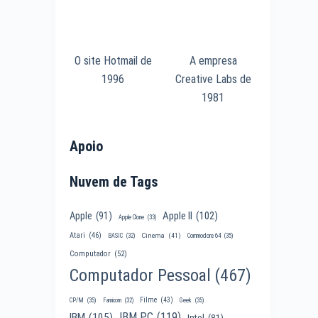
O site Hotmail de
A empresa
1996
Creative Labs de
1981
Apoio
Nuvem de Tags
Apple II
(102)
Apple
(91)
Apple Clone
(33)
Atari
(46)
Cinema
(41)
BASIC
(32)
Commodore 64
(35)
Computador
(52)
Computador Pessoal
(467)
Filme
(43)
CP/M
(35)
Famicom
(32)
Geek
(35)
IBM PC
(119)
IBM
(105)
Intel
(81)