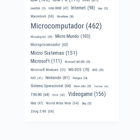
Internet
(98)
Intel 8088
(47)
Intel 8086
(31)
Linux
(32)
Macintosh
(58)
Mainframe
(36)
Microcomputador
(462)
Micro Mundo
(103)
Microdigital
(39)
Microprocessador
(63)
Micro Sistemas
(151)
Microsoft
(111)
Microsoft MS-DOS
(35)
MS-DOS
(70)
Microsoft Windows
(51)
MSX
(38)
Nintendo
(81)
NES
(41)
Prológica
(34)
Sistema Operacional
(64)
Steve Jobs
(35)
Telefone
(30)
Videogame
(156)
TRS-80
(64)
Unix
(42)
World Wide Web
(54)
Web
(47)
Zilog
(32)
Zilog Z-80
(58)