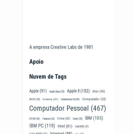
A empresa Creative Labs de 1981
Apoio
Nuvem de Tags
Apple II
(102)
Apple
(91)
Atari
(46)
Apple Clone
(33)
Computador
(52)
Cinema
(41)
BASIC
(32)
Commodore 64
(35)
Computador Pessoal
(467)
IBM
(105)
Filme
(43)
CP/M
(35)
Famicom
(32)
Geek
(35)
IBM PC
(119)
Intel
(81)
Intel 8086
(31)
Internet
(98)