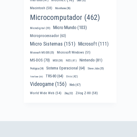
Intel 8088
(47)
Linux
(32)
Macintosh
(58)
Mainframe
(36)
Microcomputador
(462)
Micro Mundo
(103)
Microdigital
(39)
Microprocessador
(63)
Micro Sistemas
(151)
Microsoft
(111)
Microsoft Windows
(51)
Microsoft MS-DOS
(35)
Nintendo
(81)
MS-DOS
(70)
MSX
(38)
NES
(41)
Sistema Operacional
(64)
Prológica
(34)
Steve Jobs
(35)
TRS-80
(64)
Unix
(42)
Telefone
(30)
Videogame
(156)
Web
(47)
World Wide Web
(54)
Zilog Z-80
(58)
Zilog
(32)