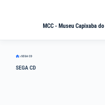
Pular
para
o
conteúdo
MCC - Museu Capixaba do
SEGA CD
SEGA CD