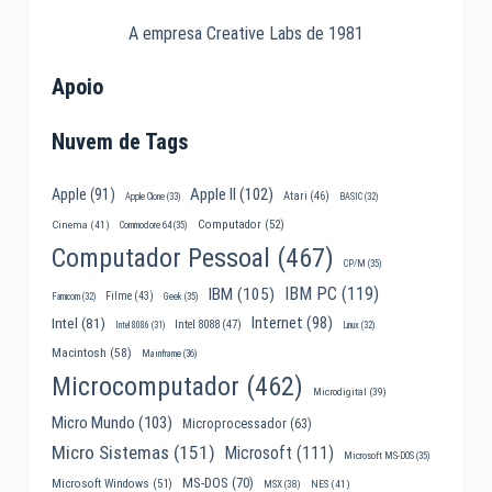
A empresa Creative Labs de 1981
Apoio
Nuvem de Tags
Apple II
(102)
Apple
(91)
Atari
(46)
Apple Clone
(33)
BASIC
(32)
Computador
(52)
Cinema
(41)
Commodore 64
(35)
Computador Pessoal
(467)
CP/M
(35)
IBM PC
(119)
IBM
(105)
Filme
(43)
Famicom
(32)
Geek
(35)
Internet
(98)
Intel
(81)
Intel 8088
(47)
Intel 8086
(31)
Linux
(32)
Macintosh
(58)
Mainframe
(36)
Microcomputador
(462)
Microdigital
(39)
Micro Mundo
(103)
Microprocessador
(63)
Micro Sistemas
(151)
Microsoft
(111)
Microsoft MS-DOS
(35)
MS-DOS
(70)
Microsoft Windows
(51)
MSX
(38)
NES
(41)