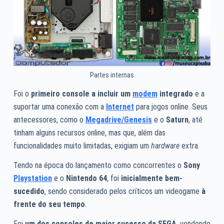
Partes internas
Foi o
primeiro console a incluir um
modem
integrado
e a
suportar uma conexão com a
Internet
para jogos online. Seus
antecessores, como o
Megadrive/Genesis
e o
Saturn
, até
tinham alguns recursos online, mas que, além das
funcionalidades muito limitadas, exigiam um
hardware
extra.
Tendo na época do lançamento como concorrentes o
Sony
Playstation
e o
Nintendo 64
, foi
inicialmente bem-
sucedido
, sendo considerado pelos críticos um videogame
à
frente do seu tempo
.
Foi
um dos consoles de maior sucesso da SEGA
, vendendo