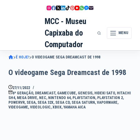
Pular
para
MCC - Museu
o
conteúdo
Capixaba do
MENU
Computador
É HOJE!
O VIDEOGAME SEGA DREAMCAST DE 1998
O videogame Sega Dreamcast de 1998
27/11/2022
6ª GERAÇÃO
,
DREAMCAST
,
GAMECUBE
,
GENESIS
,
HIDEKI SATO
,
HITACHI
SH4
,
MEGA DRIVE
,
NEC
,
NINTENDO 64
,
PLAYSTATION
,
PLAYSTATION 2
,
POWERVR
,
SEGA
,
SEGA 32X
,
SEGA CD
,
SEGA SATURN
,
VAPORWARE
,
VIDEOGAME
,
VIDEOLOGIC
,
XBOX
,
YAMAHA AICA