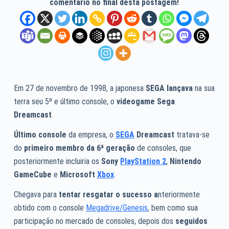
comentário no final desta postagem!
Em 27 de novembro de 1998, a japonesa
SEGA
lançava
na sua
terra seu 5º e último console, o
videogame Sega
Dreamcast
.
Último console
da empresa, o
SEGA
Dreamcast
tratava-se
do
primeiro membro da 6ª geração
de consoles, que
posteriormente incluiria os
Sony
PlayStation 2
,
Nintendo
GameCube
e
Microsoft
Xbox
.
Chegava para
tentar resgatar o sucesso a
nteriormente
obtido com o console
Megadrive/Genesis
, bem como sua
participação no mercado de consoles, depois dos
seguidos