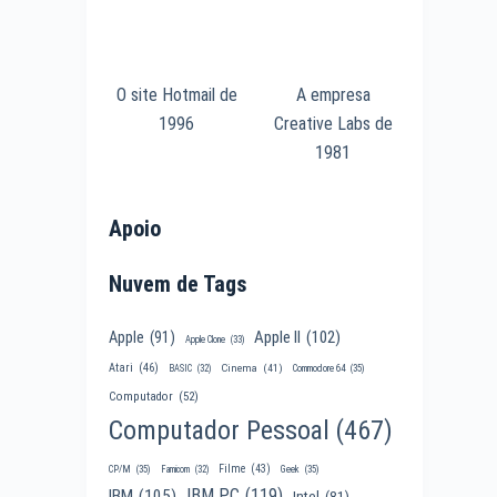
O site Hotmail de
A empresa
1996
Creative Labs de
1981
Apoio
Nuvem de Tags
Apple II
(102)
Apple
(91)
Apple Clone
(33)
Atari
(46)
Cinema
(41)
BASIC
(32)
Commodore 64
(35)
Computador
(52)
Computador Pessoal
(467)
Filme
(43)
CP/M
(35)
Famicom
(32)
Geek
(35)
IBM PC
(119)
IBM
(105)
Intel
(81)