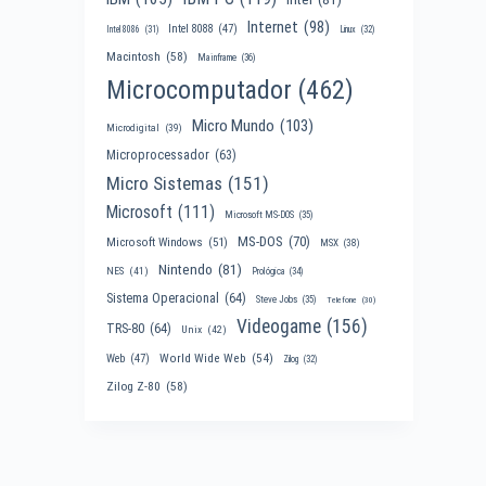
Internet
(98)
Intel 8088
(47)
Intel 8086
(31)
Linux
(32)
Macintosh
(58)
Mainframe
(36)
Microcomputador
(462)
Micro Mundo
(103)
Microdigital
(39)
Microprocessador
(63)
Micro Sistemas
(151)
Microsoft
(111)
Microsoft MS-DOS
(35)
MS-DOS
(70)
Microsoft Windows
(51)
MSX
(38)
Nintendo
(81)
NES
(41)
Prológica
(34)
Sistema Operacional
(64)
Steve Jobs
(35)
Telefone
(30)
Videogame
(156)
TRS-80
(64)
Unix
(42)
World Wide Web
(54)
Web
(47)
Zilog
(32)
Zilog Z-80
(58)