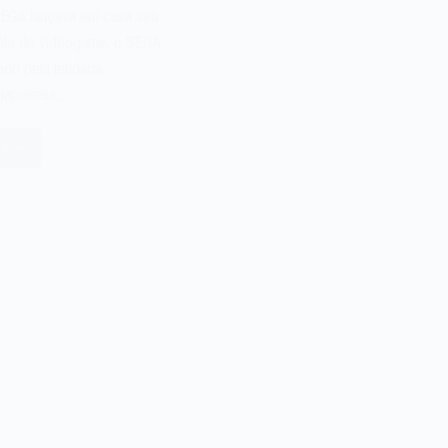
SEGA lançava em casa seu
ole de videogame, o SEGA
ado pela lendária
 japonesa…
is
ideogame
EGA
turn
e
994