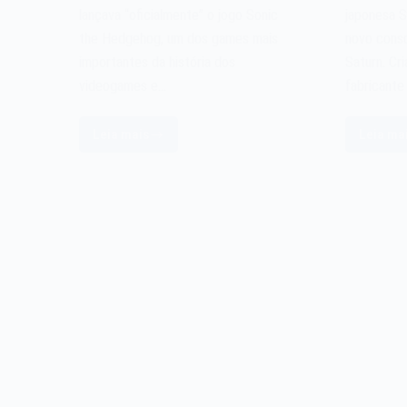
lançava “oficialmente” o jogo Sonic
japonesa 
the Hedgehog, um dos games mais
novo cons
importantes da história dos
Saturn. Cri
videogames e…
fabricante
Leia mais
Leia ma
O
O
jogo
v
Sonic
S
the
Sa
Hedgehog
d
de
1
1991