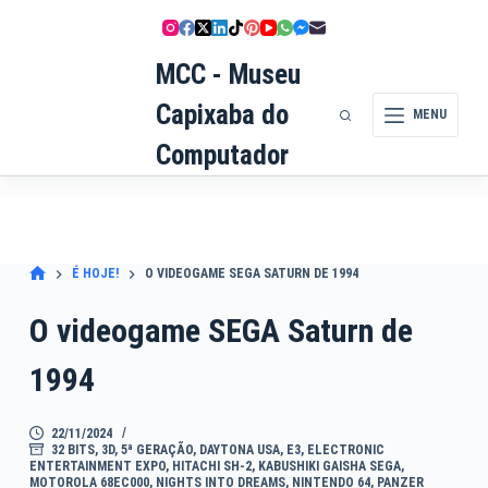
Pular
para
MCC - Museu
o
conteúdo
Capixaba do
MENU
Computador
É HOJE!
O VIDEOGAME SEGA SATURN DE 1994
O videogame SEGA Saturn de
1994
22/11/2024
32 BITS
,
3D
,
5ª GERAÇÃO
,
DAYTONA USA
,
E3
,
ELECTRONIC
ENTERTAINMENT EXPO
,
HITACHI SH-2
,
KABUSHIKI GAISHA SEGA
,
MOTOROLA 68EC000
,
NIGHTS INTO DREAMS
,
NINTENDO 64
,
PANZER