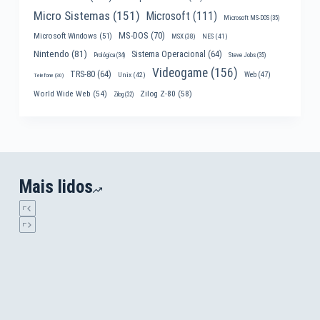
Micro Sistemas
(151)
Microsoft
(111)
Microsoft MS-DOS
(35)
MS-DOS
(70)
Microsoft Windows
(51)
MSX
(38)
NES
(41)
Nintendo
(81)
Sistema Operacional
(64)
Prológica
(34)
Steve Jobs
(35)
Videogame
(156)
TRS-80
(64)
Web
(47)
Unix
(42)
Telefone
(30)
World Wide Web
(54)
Zilog Z-80
(58)
Zilog
(32)
Mais lidos