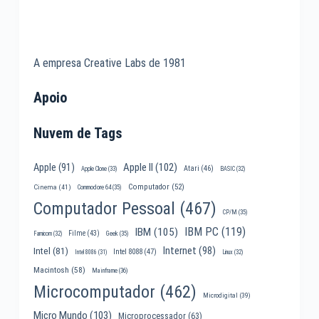
A empresa Creative Labs de 1981
Apoio
Nuvem de Tags
Apple II
(102)
Apple
(91)
Atari
(46)
Apple Clone
(33)
BASIC
(32)
Computador
(52)
Cinema
(41)
Commodore 64
(35)
Computador Pessoal
(467)
CP/M
(35)
IBM PC
(119)
IBM
(105)
Filme
(43)
Famicom
(32)
Geek
(35)
Internet
(98)
Intel
(81)
Intel 8088
(47)
Intel 8086
(31)
Linux
(32)
Macintosh
(58)
Mainframe
(36)
Microcomputador
(462)
Microdigital
(39)
Micro Mundo
(103)
Microprocessador
(63)