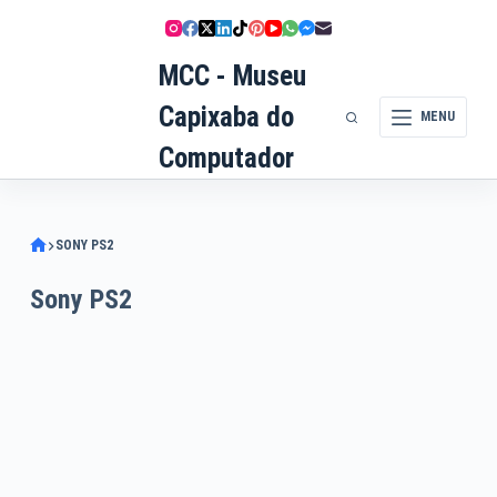
Pular
para
MCC - Museu
o
conteúdo
Capixaba do
MENU
Computador
SONY PS2
Sony PS2