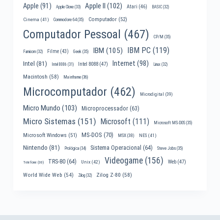
Apple II
(102)
Apple
(91)
Atari
(46)
Apple Clone
(33)
BASIC
(32)
Computador
(52)
Cinema
(41)
Commodore 64
(35)
Computador Pessoal
(467)
CP/M
(35)
IBM PC
(119)
IBM
(105)
Filme
(43)
Famicom
(32)
Geek
(35)
Internet
(98)
Intel
(81)
Intel 8088
(47)
Intel 8086
(31)
Linux
(32)
Macintosh
(58)
Mainframe
(36)
Microcomputador
(462)
Microdigital
(39)
Micro Mundo
(103)
Microprocessador
(63)
Micro Sistemas
(151)
Microsoft
(111)
Microsoft MS-DOS
(35)
MS-DOS
(70)
Microsoft Windows
(51)
MSX
(38)
NES
(41)
Nintendo
(81)
Sistema Operacional
(64)
Prológica
(34)
Steve Jobs
(35)
Videogame
(156)
TRS-80
(64)
Web
(47)
Unix
(42)
Telefone
(30)
World Wide Web
(54)
Zilog Z-80
(58)
Zilog
(32)