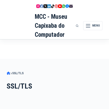
Pular
para
MCC - Museu
o
conteúdo
Capixaba do
MENU
Computador
SSL/TLS
SSL/TLS