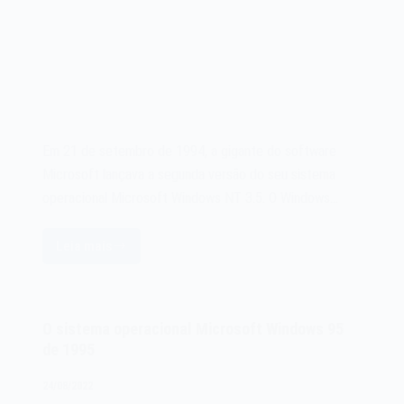
Em 21 de setembro de 1994, a gigante do software
Microsoft lançava a segunda versão do seu sistema
operacional Microsoft Windows NT 3.5. O Windows…
Leia mais
O
sistema
operacional
Microsoft
O sistema operacional Microsoft Windows 95
Windows
de 1995
NT
3.5
24/08/2022