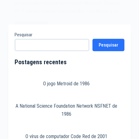
revolucionário sistema operacional Microsoft Windows
95. E chegou fazendo muito barulho, com direito a um…
Leia mais
O
Pesquisar
sistema
Pesquisar
operacional
Microsoft
Windows
Postagens recentes
95
de
1995
O jogo Metroid de 1986
A National Science Foundation Network NSFNET de
1986
O vírus de computador Code Red de 2001