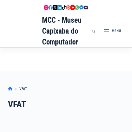
Pular
para
o
MCC - Museu
conteúdo
Capixaba do
MENU
Computador
VFAT
VFAT