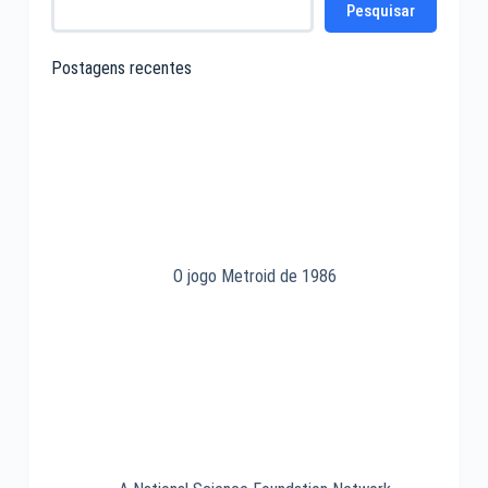
Pesquisar
junção
de
Postagens recentes
1951
O jogo Metroid de 1986