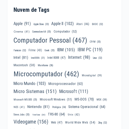
Nuvem de Tags
Apple II
(102)
Apple
(91)
Atari
(46)
Apple Clone
(33)
BASIC
(32)
Computador
(52)
Cinema
(41)
Commodore 64
(35)
Computador Pessoal
(467)
CP/M
(35)
IBM PC
(119)
IBM
(105)
Filme
(43)
Famicom
(32)
Geek
(35)
Internet
(98)
Intel
(81)
Intel 8088
(47)
Intel 8086
(31)
Linux
(32)
Macintosh
(58)
Mainframe
(36)
Microcomputador
(462)
Microdigital
(39)
Micro Mundo
(103)
Microprocessador
(63)
Micro Sistemas
(151)
Microsoft
(111)
MS-DOS
(70)
Microsoft Windows
(51)
MSX
(38)
Microsoft MS-DOS
(35)
Nintendo
(81)
Sistema Operacional
(64)
NES
(41)
Prológica
(34)
TRS-80
(64)
Unix
(42)
Steve Jobs
(35)
Telefone
(30)
Videogame
(156)
World Wide Web
(54)
Web
(47)
Zilog
(32)