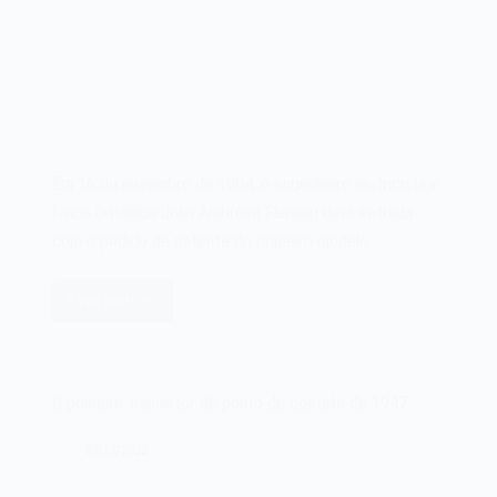
Em 16 de novembro de 1904, o engenheiro eletricista e
físico britânico John Ambrose Fleming dava entrada
com o pedido de patente do primeiro modelo…
Leia mais
A
válvula
eletrônica
de
O primeiro transistor de ponto de contato de 1947
1904
23/12/2022