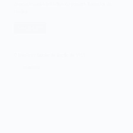
demonstravam o protótipo do primeiro transistor da
história:…
Leia mais
O
primeiro
transistor
de
O transistor bipolar de junção de 1951
ponto
de
05/07/2022
contato
de
1947