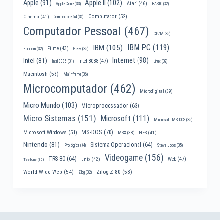
Apple II
(102)
Apple
(91)
Atari
(46)
Apple Clone
(33)
BASIC
(32)
Computador
(52)
Cinema
(41)
Commodore 64
(35)
Computador Pessoal
(467)
CP/M
(35)
IBM PC
(119)
IBM
(105)
Filme
(43)
Famicom
(32)
Geek
(35)
Internet
(98)
Intel
(81)
Intel 8088
(47)
Intel 8086
(31)
Linux
(32)
Macintosh
(58)
Mainframe
(36)
Microcomputador
(462)
Microdigital
(39)
Micro Mundo
(103)
Microprocessador
(63)
Micro Sistemas
(151)
Microsoft
(111)
Microsoft MS-DOS
(35)
MS-DOS
(70)
Microsoft Windows
(51)
MSX
(38)
NES
(41)
Nintendo
(81)
Sistema Operacional
(64)
Prológica
(34)
Steve Jobs
(35)
Videogame
(156)
TRS-80
(64)
Web
(47)
Unix
(42)
Telefone
(30)
World Wide Web
(54)
Zilog Z-80
(58)
Zilog
(32)