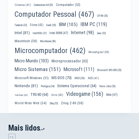
Computador
(52)
Cinema
(41)
Commodore 64
(35)
Computador Pessoal
(467)
CP/M
(35)
IBM PC
(119)
IBM
(105)
Filme
(43)
Famicom
(32)
Geek
(35)
Internet
(98)
Intel
(81)
Intel 8088
(47)
Intel 8086
(31)
Linux
(32)
Macintosh
(58)
Mainframe
(36)
Microcomputador
(462)
Microdigital
(39)
Micro Mundo
(103)
Microprocessador
(63)
Micro Sistemas
(151)
Microsoft
(111)
Microsoft MS-DOS
(35)
MS-DOS
(70)
Microsoft Windows
(51)
MSX
(38)
NES
(41)
Nintendo
(81)
Sistema Operacional
(64)
Prológica
(34)
Steve Jobs
(35)
Videogame
(156)
TRS-80
(64)
Web
(47)
Unix
(42)
Telefone
(30)
World Wide Web
(54)
Zilog Z-80
(58)
Zilog
(32)
Mais lidos