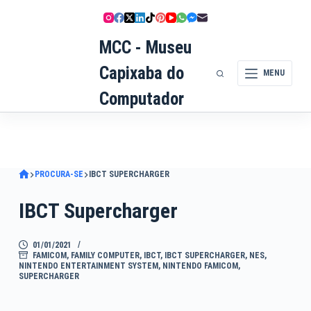
Pular
para
MCC - Museu
o
conteúdo
Capixaba do
MENU
Computador
PROCURA-SE
IBCT SUPERCHARGER
IBCT Supercharger
01/01/2021
FAMICOM
,
FAMILY COMPUTER
,
IBCT
,
IBCT SUPERCHARGER
,
NES
,
NINTENDO ENTERTAINMENT SYSTEM
,
NINTENDO FAMICOM
,
SUPERCHARGER