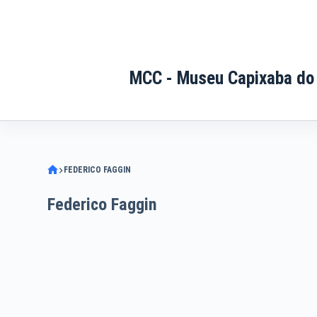
Pular
para
o
conteúdo
MCC - Museu Capixaba do
FEDERICO FAGGIN
Federico Faggin