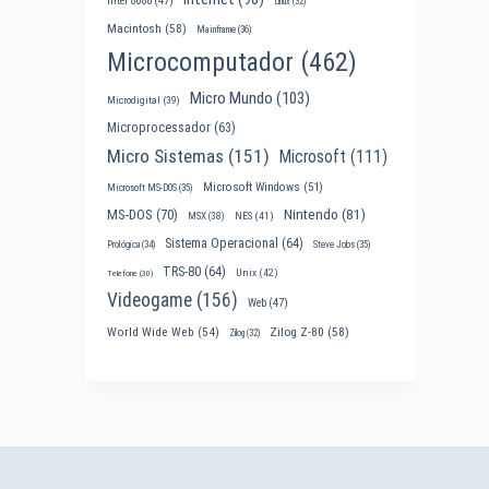
Intel 8088
(47)
Linux
(32)
Macintosh
(58)
Mainframe
(36)
Microcomputador
(462)
Micro Mundo
(103)
Microdigital
(39)
Microprocessador
(63)
Micro Sistemas
(151)
Microsoft
(111)
Microsoft Windows
(51)
Microsoft MS-DOS
(35)
Nintendo
(81)
MS-DOS
(70)
MSX
(38)
NES
(41)
Sistema Operacional
(64)
Prológica
(34)
Steve Jobs
(35)
TRS-80
(64)
Unix
(42)
Telefone
(30)
Videogame
(156)
Web
(47)
World Wide Web
(54)
Zilog Z-80
(58)
Zilog
(32)