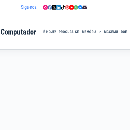
Siga-nos:
 Computador
É HOJE!
PROCURA-SE
MEMÓRIA
MCCEMU
DOE