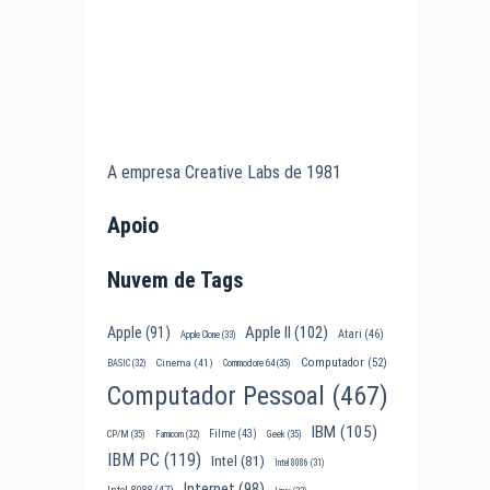
A empresa Creative Labs de 1981
Apoio
Nuvem de Tags
Apple II
(102)
Apple
(91)
Atari
(46)
Apple Clone
(33)
Computador
(52)
Cinema
(41)
BASIC
(32)
Commodore 64
(35)
Computador Pessoal
(467)
IBM
(105)
Filme
(43)
CP/M
(35)
Famicom
(32)
Geek
(35)
IBM PC
(119)
Intel
(81)
Intel 8086
(31)
Internet
(98)