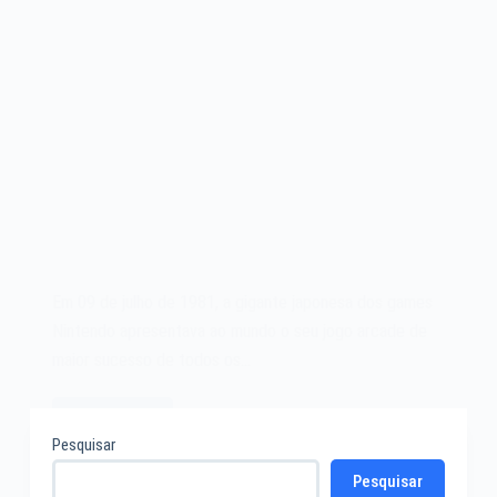
Em 09 de julho de 1981, a gigante japonesa dos games
Nintendo apresentava ao mundo o seu jogo arcade de
maior sucesso de todos os…
Leia mais
O
Pesquisar
jogo
Pesquisar
Nintendo