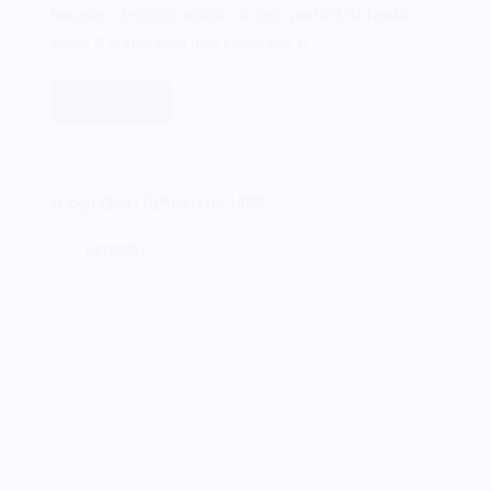
lançava o terceiro modelo de jogo portátil da família
Game & Watch para dois jogadores, o…
Leia mais
O
Nintendo
Game
&
O jogo Qbert (Q*bert) de 1982
Watch
Donkey
18/10/2022
Kong
Hockey
de
1984