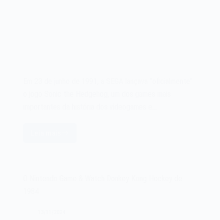
Em 23 de junho de 1991, a SEGA lançava “oficialmente”
o jogo Sonic the Hedgehog, um dos games mais
importantes da história dos videogames e…
Leia mais
O
jogo
Sonic
the
O Nintendo Game & Watch Donkey Kong Hockey de
Hedgehog
1984
de
1991
13/11/2024