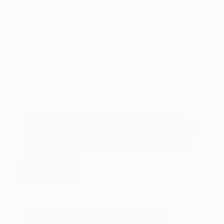
Em 18 de outubro de 1982, a fabricante de games
norte-americana Gottlieb lançava o famoso jogo Qbert
(Q*bert) para vídeo arcades. A empresa Gottlieb era…
Leia mais
O
jogo
Qbert
(Q*bert)
O jogo Super Mario Bros da Nintendo de 1985
de