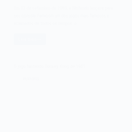
Em 13 de setembro de 1985, a Nintendo lançava para
seu console Famicom um dos jogos mais famosos e
aclamados de todos os tempos: o…
Leia mais
O
jogo
Super
Mario
O jogo Nintendo Donkey Kong de 1981
Bros
da
09/07/2022
Nintendo
de
1985