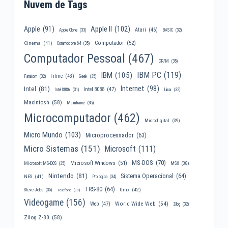
Nuvem de Tags
Apple II
(102)
Apple
(91)
Atari
(46)
Apple Clone
(33)
BASIC
(32)
Computador
(52)
Cinema
(41)
Commodore 64
(35)
Computador Pessoal
(467)
CP/M
(35)
IBM PC
(119)
IBM
(105)
Filme
(43)
Famicom
(32)
Geek
(35)
Internet
(98)
Intel
(81)
Intel 8088
(47)
Intel 8086
(31)
Linux
(32)
Macintosh
(58)
Mainframe
(36)
Microcomputador
(462)
Microdigital
(39)
Micro Mundo
(103)
Microprocessador
(63)
Micro Sistemas
(151)
Microsoft
(111)
MS-DOS
(70)
Microsoft Windows
(51)
MSX
(38)
Microsoft MS-DOS
(35)
Nintendo
(81)
Sistema Operacional
(64)
NES
(41)
Prológica
(34)
TRS-80
(64)
Unix
(42)
Steve Jobs
(35)
Telefone
(30)
Videogame
(156)
World Wide Web
(54)
Web
(47)
Zilog
(32)
Zilog Z-80
(58)