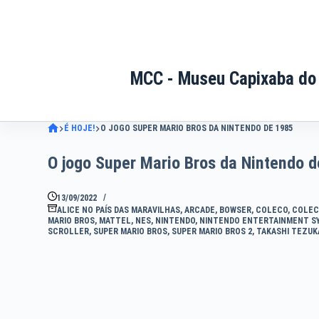
Pular
para
o
conteúdo
MCC - Museu Capixaba do
É HOJE!
O JOGO SUPER MARIO BROS DA NINTENDO DE 1985
O jogo Super Mario Bros da Nintendo 
13/09/2022
ALICE NO PAÍS DAS MARAVILHAS
,
ARCADE
,
BOWSER
,
COLECO
,
COLEC
MARIO BROS
,
MATTEL
,
NES
,
NINTENDO
,
NINTENDO ENTERTAINMENT S
SCROLLER
,
SUPER MARIO BROS
,
SUPER MARIO BROS 2
,
TAKASHI TEZUK