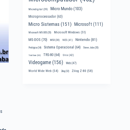
Micro Mundo
(103)
Microdigital
(39)
Microprocessador
(63)
Micro Sistemas
(151)
Microsoft
(111)
Microsoft Windows
(51)
Microsoft MS-DOS
(35)
Nintendo
(81)
MS-DOS
(70)
MSX
(38)
NES
(41)
Sistema Operacional
(64)
Prológica
(34)
Steve Jobs
(35)
TRS-80
(64)
Unix
(42)
Telefone
(30)
Videogame
(156)
Web
(47)
World Wide Web
(54)
Zilog Z-80
(58)
Zilog
(32)
as