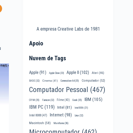
A empresa Creative Labs de 1981
Apoio
u
Nuvem de Tags
Apple II
(102)
Apple
(91)
Atari
(46)
Apple Clone
(33)
Computador
(52)
Cinema
(41)
BASIC
(32)
Commodore 64
(35)
Computador Pessoal
(467)
IBM
(105)
Filme
(43)
CP/M
(35)
Famicom
(32)
Geek
(35)
IBM PC
(119)
Intel
(81)
Intel 8086
(31)
Internet
(98)
Intel 8088
(47)
Linux
(32)
Macintosh
(58)
Mainframe
(36)
Microcomputador
(462)