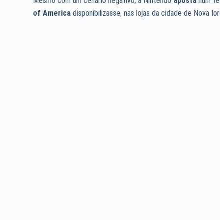
Mesmo com um cenário negativo, a Nintendo
aposta
num te
of America
disponibilizasse, nas lojas da cidade de Nova Io