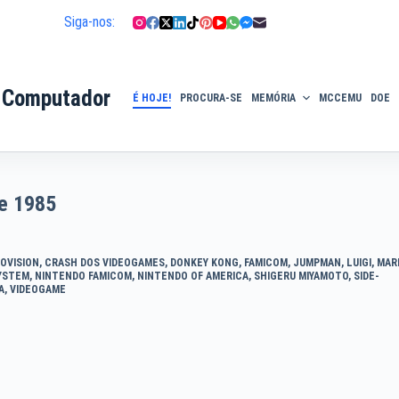
Siga-nos:
 Computador
É HOJE!
PROCURA-SE
MEMÓRIA
MCCEMU
DOE
de 1985
OVISION
,
CRASH DOS VIDEOGAMES
,
DONKEY KONG
,
FAMICOM
,
JUMPMAN
,
LUIGI
,
MAR
YSTEM
,
NINTENDO FAMICOM
,
NINTENDO OF AMERICA
,
SHIGERU MIYAMOTO
,
SIDE-
A
,
VIDEOGAME