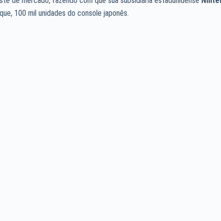
ste de mercado, fazendo com que sua subsidiária estadunidense
Ninte
rque, 100 mil unidades do console japonês.