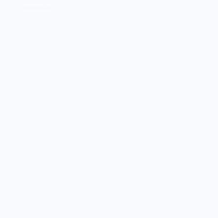
NCSA
04/04/2024
de
1986