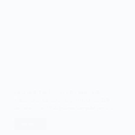
Em 22 de abril de 1993, o Centro Nacional de
Aplicações de Supercomputação (NCSA) dos EUA,
lançava a versão 1.0 do primeiro navegador Web com…
Leia mais
O
navegador