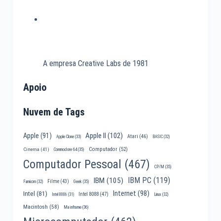
A empresa Creative Labs de 1981
Apoio
Nuvem de Tags
Apple II
(102)
Apple
(91)
Atari
(46)
Apple Clone
(33)
BASIC
(32)
Computador
(52)
Cinema
(41)
Commodore 64
(35)
Computador Pessoal
(467)
CP/M
(35)
IBM PC
(119)
IBM
(105)
Filme
(43)
Famicom
(32)
Geek
(35)
Internet
(98)
Intel
(81)
Intel 8088
(47)
Intel 8086
(31)
Linux
(32)
Macintosh
(58)
Mainframe
(36)