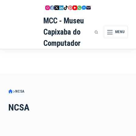
Pular
para
MCC - Museu
o
conteúdo
Capixaba do
MENU
Computador
NCSA
NCSA