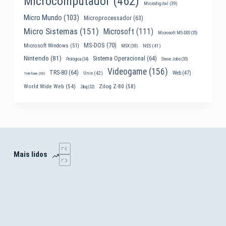
Microcomputador
(462)
Microdigital
(39)
Micro Mundo
(103)
Microprocessador
(63)
Micro Sistemas
(151)
Microsoft
(111)
Microsoft MS-DOS
(35)
MS-DOS
(70)
Microsoft Windows
(51)
MSX
(38)
NES
(41)
Nintendo
(81)
Sistema Operacional
(64)
Prológica
(34)
Steve Jobs
(35)
Videogame
(156)
TRS-80
(64)
Web
(47)
Unix
(42)
Telefone
(30)
World Wide Web
(54)
Zilog Z-80
(58)
Zilog
(32)
Mais lidos