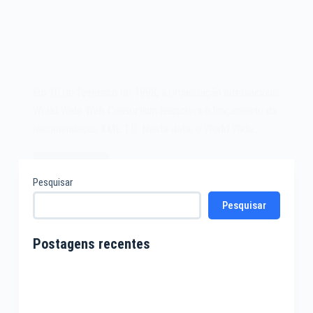
Em 10 de fevereiro de 1998, a organização internacional
World Wide Web Consortium anunciava o lançamento da
recomendação XML 1.0. Nesta data, o World Wide…
Leia mais
A
Pesquisar
Extensible
Pesquisar
Markup
Language
XML
Postagens recentes
1.0
de
1998