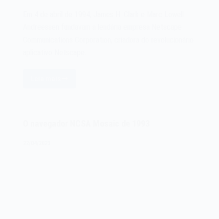
Em 4 de abril de 1994, James H. Clark e Marc Lowell
Andreessen fundavam a lendária empresa Netscape
Communications Corporation, criadora do revolucionário
aplicativo Netscape…
Leia mais
A
Netscape
Communications
Corporation
O navegador NCSA Mosaic de 1993
de
1994
22/04/2023