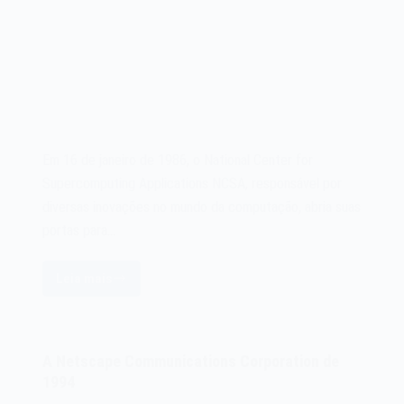
Em 16 de janeiro de 1986, o National Center for
Supercomputing Applications NCSA, responsável por
diversas inovações no mundo da computação, abria suas
portas para…
Leia mais
O
National
Center
for
A Netscape Communications Corporation de
Supercomputing
1994
Applications