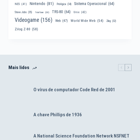
Nintendo
(81)
Sistema Operacional
(64)
NES
(41)
Prológica
(34)
TRS-80
(64)
Unix
(42)
Steve Jobs
(35)
Telefone
(30)
Videogame
(156)
World Wide Web
(54)
Web
(47)
Zilog
(32)
Zilog Z-80
(58)
Mais lidos
O vírus de computador Code Red de 2001
A chave Phillips de 1936
A National Science Foundation Network NSFNET