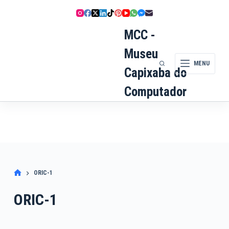
Pular
para
o
MCC -
conteúdo
Museu
MENU
Capixaba do
Computador
ORIC-1
ORIC-1