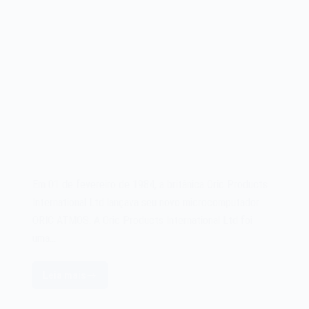
Em 01 de fevereiro de 1984, a britânica Oric Products
International Ltd lançava seu novo microcomputador
ORIC ATMOS. A Oric Products International Ltd foi
uma…
Leia mais
O
microcomputador