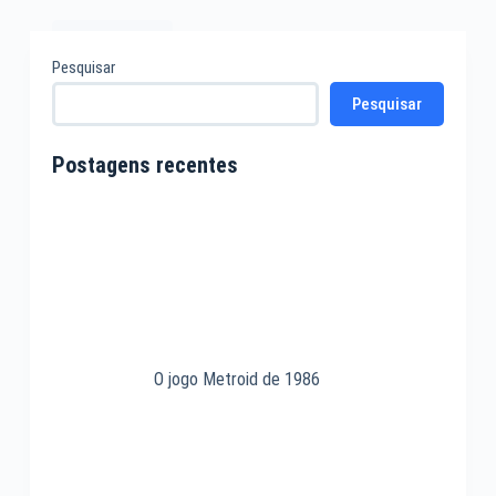
Leia mais
O
Pesquisar
microcomputador
Pesquisar
ORIC-
1
de
Postagens recentes
1983
O jogo Metroid de 1986