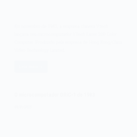
Em novembro de 1983, a empresa chinesa Vtech
lançava seu microcomputador VTech Laser 200 Color
Computer. Produzido pela empresa de Hong Kong/China
Video Technology Limited…
Leia mais
O
microcomputador
Vtech
Laser
O microcomputador ORIC-1 de 1983
200
de
08/01/2023
1983