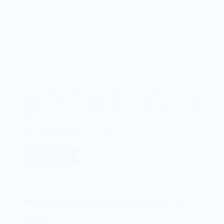
Em 16 de setembro de 1975, a empresa norte-
americana MOS Technology lançava o microprocessador
MOS 6502, um dos grandes responsáveis pela revolução
dos computadores pessoais…
Leia mais
O
microprocessador
MOS
6502
O microcomputador Camputers Lynx de 1983
de
1975
31/03/2024