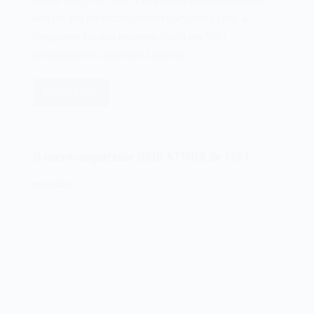
Em de março de 1983, a empresa inglesa Camputers
lançava seu microcomputador Camputers Lynx. A
Camputers foi uma empresa criada em 1981
(originalmente Camtronic Circuits)…
Leia mais
O
microcomputador
Camputers
Lynx
O microcomputador ORIC ATMOS de 1984
de
1983
01/02/2024