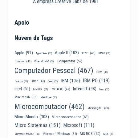
A empresa Creative Labs de 1981
Apoio
Nuvem de Tags
Apple II
(102)
Apple
(91)
Atari
(46)
Apple Clone
(33)
BASIC
(32)
Computador
(52)
Cinema
(41)
Commodore 64
(35)
Computador Pessoal
(467)
CP/M
(35)
IBM PC
(119)
IBM
(105)
Filme
(43)
Famicom
(32)
Geek
(35)
Internet
(98)
Intel
(81)
Intel 8088
(47)
Intel 8086
(31)
Linux
(32)
Macintosh
(58)
Mainframe
(36)
Microcomputador
(462)
Microdigital
(39)
Micro Mundo
(103)
Microprocessador
(63)
Micro Sistemas
(151)
Microsoft
(111)
MS-DOS
(70)
Microsoft Windows
(51)
MSX
(38)
Microsoft MS-DOS
(35)