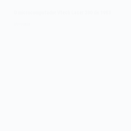
ORIC
ATMOS
O microcomputador Vtech Laser 200 de 1983
de
1984
27/11/2023