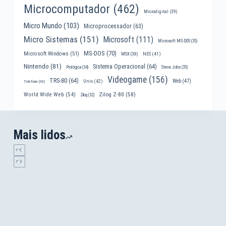
Microcomputador
(462)
Microdigital
(39)
Micro Mundo
(103)
Microprocessador
(63)
Micro Sistemas
(151)
Microsoft
(111)
Microsoft MS-DOS
(35)
MS-DOS
(70)
Microsoft Windows
(51)
MSX
(38)
NES
(41)
Nintendo
(81)
Sistema Operacional
(64)
Prológica
(34)
Steve Jobs
(35)
Videogame
(156)
TRS-80
(64)
Web
(47)
Unix
(42)
Telefone
(30)
World Wide Web
(54)
Zilog Z-80
(58)
Zilog
(32)
Mais lidos