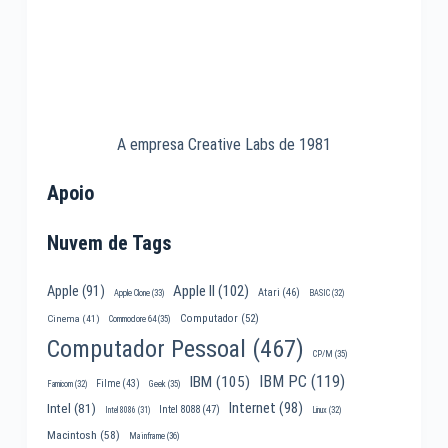
A empresa Creative Labs de 1981
Apoio
Nuvem de Tags
Apple II
(102)
Apple
(91)
Atari
(46)
Apple Clone
(33)
BASIC
(32)
Computador
(52)
Cinema
(41)
Commodore 64
(35)
Computador Pessoal
(467)
CP/M
(35)
IBM PC
(119)
IBM
(105)
Filme
(43)
Famicom
(32)
Geek
(35)
Internet
(98)
Intel
(81)
Intel 8088
(47)
Intel 8086
(31)
Linux
(32)
Macintosh
(58)
Mainframe
(36)