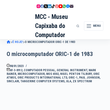
Pular
para
MCC - Museu
o
conteúdo
Capixaba do
MENU
Computador
É HOJE!
O MICROCOMPUTADOR ORIC-1 DE 1983
O microcomputador ORIC-1 de 1983
08/01/2023
AY-3-8912
,
COMPUTADOR PESSOAL
,
GENERAL INSTRUMENT
,
MARK
RAINER
,
MICROCOMPUTADOR
,
MOS 6502
,
NIGEL PENTON TILBURY
,
ORIC
ATMOS
,
ORIC PRODUCTS INTERNATIONAL LTD
,
ORIC-1
,
PAUL JOHNSON
,
SINCLAIR
,
TANGERINE COMPUTER SYSTEMS
,
ULA
,
ZX SPECTRUM