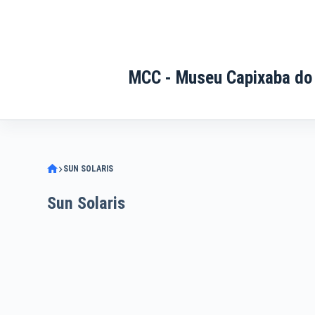
Pular
para
o
conteúdo
MCC - Museu Capixaba do
SUN SOLARIS
Sun Solaris