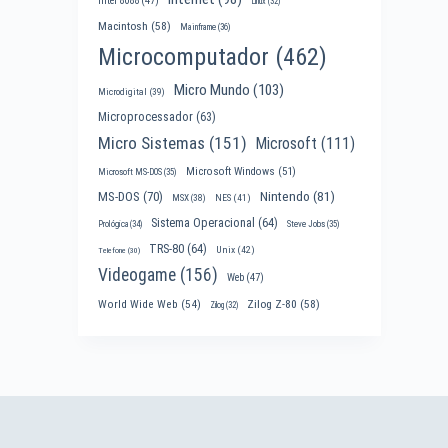
Intel 8088
(47)
Linux
(32)
Macintosh
(58)
Mainframe
(36)
Microcomputador
(462)
Micro Mundo
(103)
Microdigital
(39)
Microprocessador
(63)
Micro Sistemas
(151)
Microsoft
(111)
Microsoft Windows
(51)
Microsoft MS-DOS
(35)
Nintendo
(81)
MS-DOS
(70)
MSX
(38)
NES
(41)
Sistema Operacional
(64)
Prológica
(34)
Steve Jobs
(35)
TRS-80
(64)
Unix
(42)
Telefone
(30)
Videogame
(156)
Web
(47)
World Wide Web
(54)
Zilog Z-80
(58)
Zilog
(32)