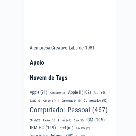
A empresa Creative Labs de 1981
Apoio
Nuvem de Tags
Apple II
(102)
Apple
(91)
Atari
(46)
Apple Clone
(33)
Computador
(52)
Cinema
(41)
BASIC
(32)
Commodore 64
(35)
Computador Pessoal
(467)
IBM
(105)
Filme
(43)
CP/M
(35)
Famicom
(32)
Geek
(35)
IBM PC
(119)
Intel
(81)
Intel 8086
(31)
Internet
(98)