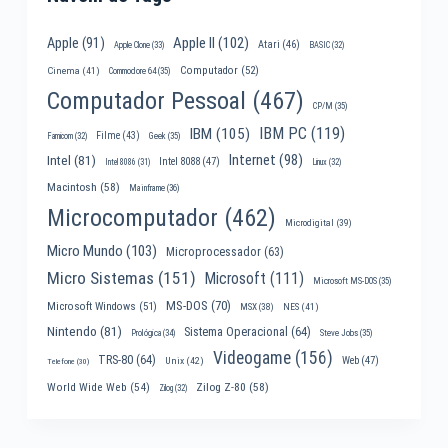
Apple II
(102)
Apple
(91)
Atari
(46)
Apple Clone
(33)
BASIC
(32)
Computador
(52)
Cinema
(41)
Commodore 64
(35)
Computador Pessoal
(467)
CP/M
(35)
IBM PC
(119)
IBM
(105)
Filme
(43)
Famicom
(32)
Geek
(35)
Internet
(98)
Intel
(81)
Intel 8088
(47)
Intel 8086
(31)
Linux
(32)
Macintosh
(58)
Mainframe
(36)
Microcomputador
(462)
Microdigital
(39)
Micro Mundo
(103)
Microprocessador
(63)
Micro Sistemas
(151)
Microsoft
(111)
Microsoft MS-DOS
(35)
MS-DOS
(70)
Microsoft Windows
(51)
MSX
(38)
NES
(41)
Nintendo
(81)
Sistema Operacional
(64)
Prológica
(34)
Steve Jobs
(35)
Videogame
(156)
TRS-80
(64)
Web
(47)
Unix
(42)
Telefone
(30)
World Wide Web
(54)
Zilog Z-80
(58)
Zilog
(32)