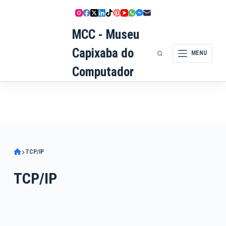
Pular
para
MCC - Museu
o
conteúdo
Capixaba do
MENU
Computador
TCP/IP
TCP/IP