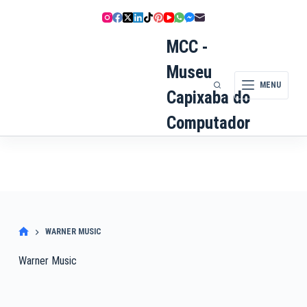
Pular
para
o
MCC -
conteúdo
Museu
MENU
Capixaba do
Computador
WARNER MUSIC
Warner Music