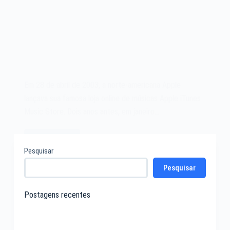
Em 28 de abril de 2003, a norte-americana Apple
lançava sua famosa loja online de músicas Apple iTunes
Music Store. Dois anos antes, em janeiro…
Leia mais
A
Pesquisar
Apple
Pesquisar
iTunes
Music
Store
Postagens recentes
de
2003