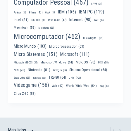
Computador Pessoal
(467)
CP/M
(35)
IBM PC
(119)
IBM
(105)
Filme
(43)
Famicom
(32)
Geek
(35)
Internet
(98)
Intel
(81)
Intel 8088
(47)
Intel 8086
(31)
Linux
(32)
Macintosh
(58)
Mainframe
(36)
Microcomputador
(462)
Microdigital
(39)
Micro Mundo
(103)
Microprocessador
(63)
Micro Sistemas
(151)
Microsoft
(111)
MS-DOS
(70)
Microsoft Windows
(51)
MSX
(38)
Microsoft MS-DOS
(35)
Nintendo
(81)
Sistema Operacional
(64)
NES
(41)
Prológica
(34)
TRS-80
(64)
Unix
(42)
Steve Jobs
(35)
Telefone
(30)
Videogame
(156)
World Wide Web
(54)
Web
(47)
Zilog
(32)
Zilog Z-80
(58)
Mais lidos