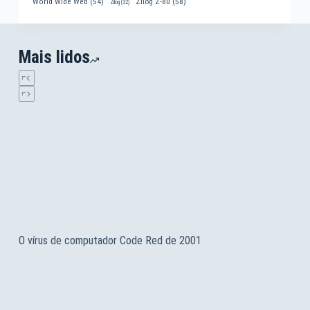
World Wide Web
(54)
Zilog Z-80
(58)
Zilog
(32)
Mais lidos
O vírus de computador Code Red de 2001