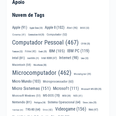
Apoio
Nuvem de Tags
Apple II
(102)
Apple
(91)
Atari
(46)
Apple Clone
(33)
BASIC
(32)
Computador
(52)
Cinema
(41)
Commodore 64
(35)
Computador Pessoal
(467)
CP/M
(35)
IBM PC
(119)
IBM
(105)
Filme
(43)
Famicom
(32)
Geek
(35)
Internet
(98)
Intel
(81)
Intel 8088
(47)
Intel 8086
(31)
Linux
(32)
Macintosh
(58)
Mainframe
(36)
Microcomputador
(462)
Microdigital
(39)
Micro Mundo
(103)
Microprocessador
(63)
Micro Sistemas
(151)
Microsoft
(111)
Microsoft MS-DOS
(35)
MS-DOS
(70)
Microsoft Windows
(51)
MSX
(38)
NES
(41)
Nintendo
(81)
Sistema Operacional
(64)
Prológica
(34)
Steve Jobs
(35)
Videogame
(156)
TRS-80
(64)
Web
(47)
Unix
(42)
Telefone
(30)