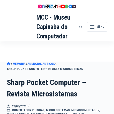
Pular
para
MCC - Museu
o
conteúdo
Capixaba do
MENU
Computador
MEMÓRIA
ANÚNCIOS ANTIGOS
SHARP POCKET COMPUTER – REVISTA MICROSISTEMAS
Sharp Pocket Computer –
Revista Microsistemas
28/05/2023
COMPUTADOR PESSOAL
,
MICRO SISTEMAS
,
MICROCOMPUTADOR
,
POCKET COMPUTER
,
SHARP
,
SHARP POCKET COMPUTER