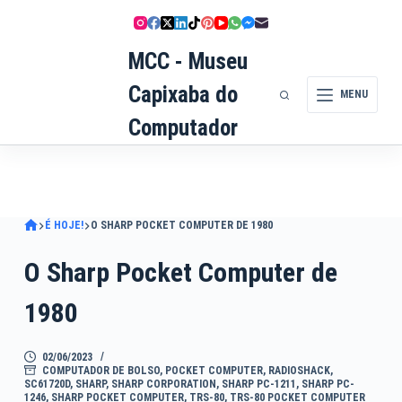
Pular
para
MCC - Museu
o
conteúdo
Capixaba do
MENU
Computador
É HOJE!
O SHARP POCKET COMPUTER DE 1980
O Sharp Pocket Computer de
1980
02/06/2023
COMPUTADOR DE BOLSO
,
POCKET COMPUTER
,
RADIOSHACK
,
SC61720D
,
SHARP
,
SHARP CORPORATION
,
SHARP PC-1211
,
SHARP PC-
1246
,
SHARP POCKET COMPUTER
,
TRS-80
,
TRS-80 POCKET COMPUTER