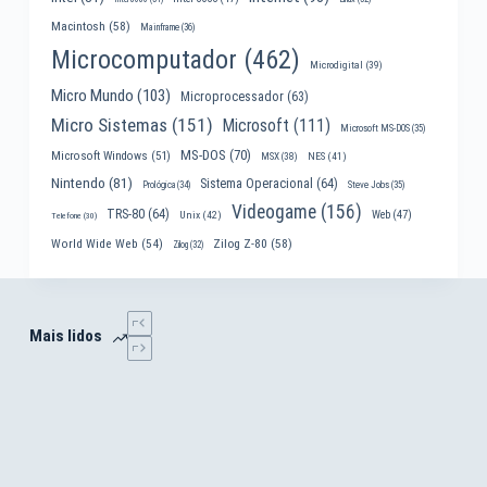
Macintosh
(58)
Mainframe
(36)
Microcomputador
(462)
Microdigital
(39)
Micro Mundo
(103)
Microprocessador
(63)
Micro Sistemas
(151)
Microsoft
(111)
Microsoft MS-DOS
(35)
MS-DOS
(70)
Microsoft Windows
(51)
MSX
(38)
NES
(41)
Nintendo
(81)
Sistema Operacional
(64)
Prológica
(34)
Steve Jobs
(35)
Videogame
(156)
TRS-80
(64)
Web
(47)
Unix
(42)
Telefone
(30)
World Wide Web
(54)
Zilog Z-80
(58)
Zilog
(32)
Mais lidos