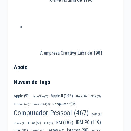
O site Hotmail de 1996
A empresa Creative Labs de 1981
Apoio
Nuvem de Tags
Apple II
(102)
Apple
(91)
Atari
(46)
Apple Clone
(33)
BASIC
(32)
Computador
(52)
Cinema
(41)
Commodore 64
(35)
Computador Pessoal
(467)
CP/M
(35)
IBM PC
(119)
IBM
(105)
Filme
(43)
Famicom
(32)
Geek
(35)
Internet
(98)
Intel
(81)
Intel 8088
(47)
Intel 8086
(31)
Linux
(32)