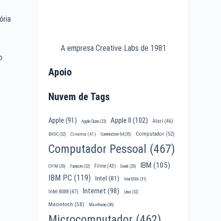
ória
A empresa Creative Labs de 1981
o
Apoio
Nuvem de Tags
Apple II
(102)
Apple
(91)
Atari
(46)
Apple Clone
(33)
Computador
(52)
Cinema
(41)
BASIC
(32)
Commodore 64
(35)
Computador Pessoal
(467)
IBM
(105)
Filme
(43)
CP/M
(35)
Famicom
(32)
Geek
(35)
IBM PC
(119)
Intel
(81)
Intel 8086
(31)
Internet
(98)
Intel 8088
(47)
Linux
(32)
Macintosh
(58)
Mainframe
(36)
Microcomputador
(462)