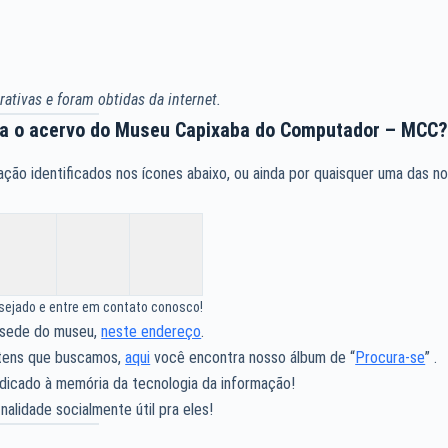
ativas e foram obtidas da internet.
ra o acervo do Museu Capixaba do Computador – MCC
ão identificados nos ícones abaixo, ou ainda por quaisquer uma das n
esejado e entre em contato conosco!
 sede do museu,
neste endereço
.
 itens que buscamos,
aqui
você encontra nosso álbum de “
Procura-se
” .
dicado à memória da tecnologia da informação!
nalidade socialmente útil pra eles!