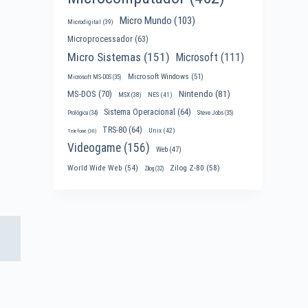
Micro Mundo
(103)
Microdigital
(39)
Microprocessador
(63)
Micro Sistemas
(151)
Microsoft
(111)
Microsoft Windows
(51)
Microsoft MS-DOS
(35)
Nintendo
(81)
MS-DOS
(70)
MSX
(38)
NES
(41)
Sistema Operacional
(64)
Prológica
(34)
Steve Jobs
(35)
TRS-80
(64)
Unix
(42)
Telefone
(30)
Videogame
(156)
Web
(47)
World Wide Web
(54)
Zilog Z-80
(58)
Zilog
(32)