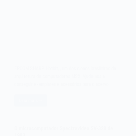
EPCOM SHARP Hotbit, , um dos clones brasileiros da
arquitetura de computadores MSX. Ajude-nos a
conseguir exemplares e acessórios para o acervo.
Leia mais
EPCOM
SHARP
Hotbit
–
O microcomputador Spectravideo SV-328 de
O
1983