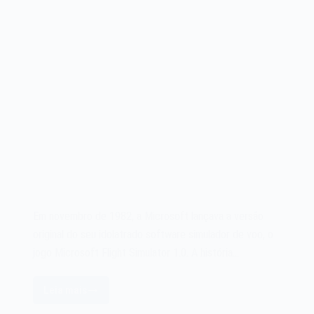
Em novembro de 1982, a Microsoft lançava a versão
original do seu idolatrado software simulador de voo, o
jogo Microsoft Flight Simulator 1.0. A história…
Leia mais
O