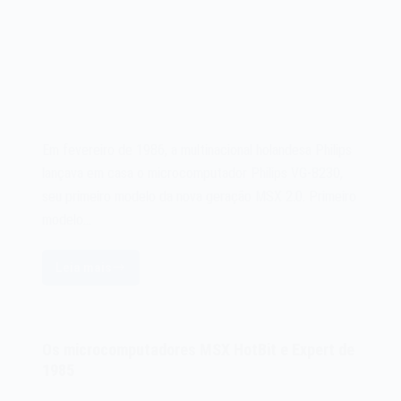
Em fevereiro de 1986, a multinacional holandesa Philips
lançava em casa o microcomputador Philips VG-8230,
seu primeiro modelo da nova geração MSX 2.0. Primeiro
modelo…
Leia mais
O
microcomputador
MSX
Philips
Os microcomputadores MSX HotBit e Expert de
VG-
1985
8230