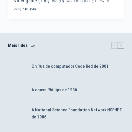
Videogame
(156)
World Wide Web
(54)
Web
(47)
Zilog
(32)
Zilog Z-80
(58)
Mais lidos
O vírus de computador Code Red de 2001
A chave Phillips de 1936
A National Science Foundation Network NSFNET
de 1986