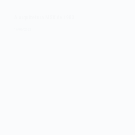
jogo
Microsoft
Flight
A arquitetura MSX de 1983
Simulator
1.0
16/06/2022
de
1982