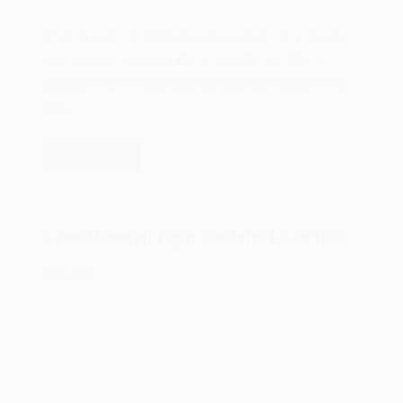
Em 5 de junho de 1983, durante a edição de verão da
famosa feira Consumer Electronics Show (CES), a
fabricante norte-americana Spectravideo lançava seu
novo…
Leia mais
O
microcomputador
Spectravideo
SV-
O jogo Microsoft Flight Simulator 1.0 de 1982
328
de
17/11/2022
1983