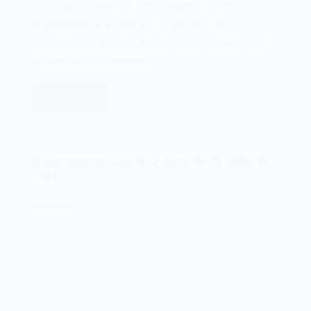
Em 23 de setembro de 1985, durante a V Feira
Internacional da Informática, os modelos de
computadores MSX brasileiros HotBit e Expert eram
apresentados oficialmente…
Leia mais
Os
microcomputadores
MSX
HotBit
O microcomputador MSX Sony HB-75 HitBit de
e
1984
Expert
de
02/04/2024
1985