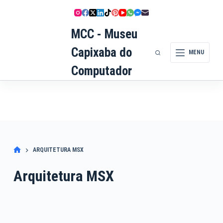
Pular
para
o
MCC - Museu
conteúdo
Capixaba do
MENU
Computador
ARQUITETURA MSX
Arquitetura MSX