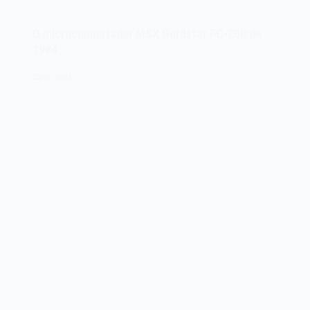
MSX
Sony
O microcomputador MSX Goldstar FC-200 de
HB-
1984
75
HitBit
25/01/2024
de
1984