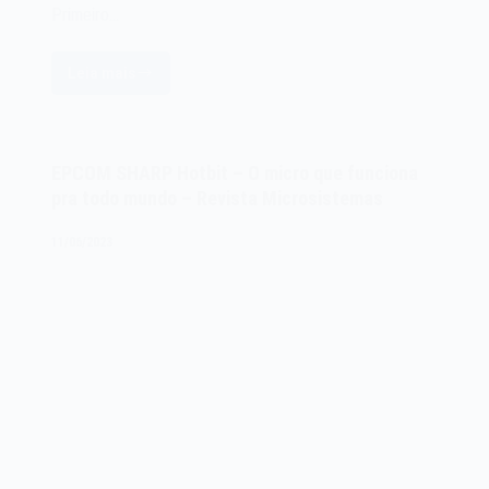
Primeiro…
Leia mais
O
microcomputador
MSX
Toshiba
EPCOM SHARP Hotbit – O micro que funciona
HX-
pra todo mundo – Revista Microsistemas
10
de
11/06/2023
1983