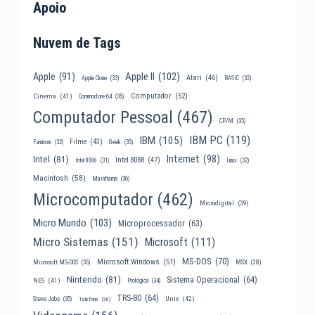
Apoio
Nuvem de Tags
Apple II
(102)
Apple
(91)
Atari
(46)
Apple Clone
(33)
BASIC
(32)
Computador
(52)
Cinema
(41)
Commodore 64
(35)
Computador Pessoal
(467)
CP/M
(35)
IBM PC
(119)
IBM
(105)
Filme
(43)
Famicom
(32)
Geek
(35)
Internet
(98)
Intel
(81)
Intel 8088
(47)
Intel 8086
(31)
Linux
(32)
Macintosh
(58)
Mainframe
(36)
Microcomputador
(462)
Microdigital
(39)
Micro Mundo
(103)
Microprocessador
(63)
Micro Sistemas
(151)
Microsoft
(111)
MS-DOS
(70)
Microsoft Windows
(51)
MSX
(38)
Microsoft MS-DOS
(35)
Nintendo
(81)
Sistema Operacional
(64)
NES
(41)
Prológica
(34)
TRS-80
(64)
Unix
(42)
Steve Jobs
(35)
Telefone
(30)