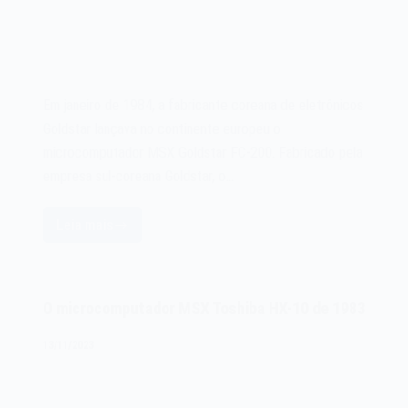
Em janeiro de 1984, a fabricante coreana de eletrônicos
Goldstar lançava no continente europeu o
microcomputador MSX Goldstar FC-200. Fabricado pela
empresa sul-coreana Goldstar, o…
Leia mais
O
microcomputador
MSX
Goldstar
O microcomputador MSX Toshiba HX-10 de 1983
FC-
200
13/11/2023
de
1984