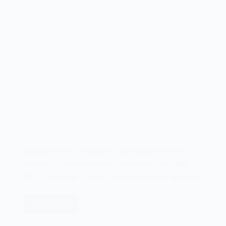
Em abril de 1984, a japonesa Sony lançava seu novo
modelo de microcomputador compatível com a linha
MSX, o Sony HB-75 HitBit. Desenvolvido pela japonesa…
Leia mais
O
microcomputador