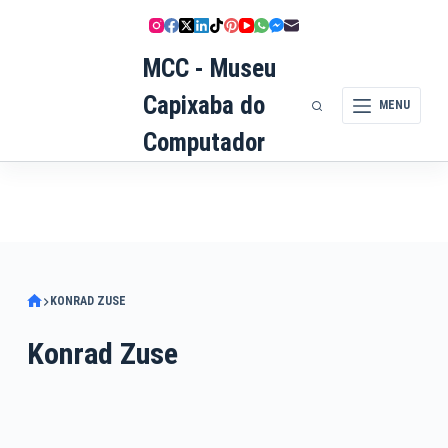
Pular
para
MCC - Museu
o
conteúdo
Capixaba do
MENU
Computador
KONRAD ZUSE
Konrad Zuse