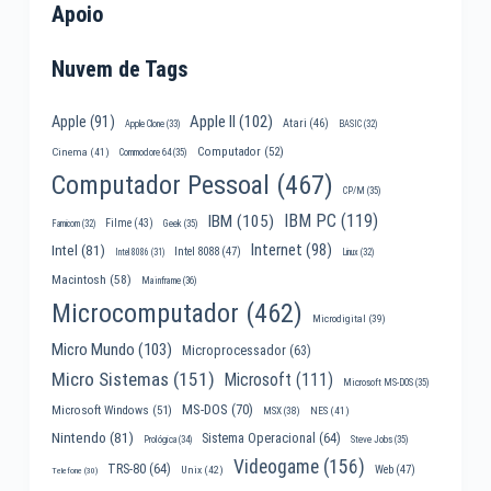
Apoio
Nuvem de Tags
Apple II
(102)
Apple
(91)
Atari
(46)
Apple Clone
(33)
BASIC
(32)
Computador
(52)
Cinema
(41)
Commodore 64
(35)
Computador Pessoal
(467)
CP/M
(35)
IBM PC
(119)
IBM
(105)
Filme
(43)
Famicom
(32)
Geek
(35)
Internet
(98)
Intel
(81)
Intel 8088
(47)
Intel 8086
(31)
Linux
(32)
Macintosh
(58)
Mainframe
(36)
Microcomputador
(462)
Microdigital
(39)
Micro Mundo
(103)
Microprocessador
(63)
Micro Sistemas
(151)
Microsoft
(111)
Microsoft MS-DOS
(35)
MS-DOS
(70)
Microsoft Windows
(51)
MSX
(38)
NES
(41)
Nintendo
(81)
Sistema Operacional
(64)
Prológica
(34)
Steve Jobs
(35)
Videogame
(156)
TRS-80
(64)
Web
(47)
Unix
(42)
Telefone
(30)