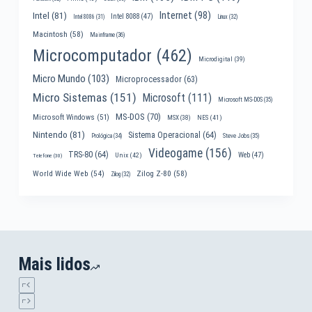
Internet
(98)
Intel
(81)
Intel 8088
(47)
Intel 8086
(31)
Linux
(32)
Macintosh
(58)
Mainframe
(36)
Microcomputador
(462)
Microdigital
(39)
Micro Mundo
(103)
Microprocessador
(63)
Micro Sistemas
(151)
Microsoft
(111)
Microsoft MS-DOS
(35)
MS-DOS
(70)
Microsoft Windows
(51)
MSX
(38)
NES
(41)
Nintendo
(81)
Sistema Operacional
(64)
Prológica
(34)
Steve Jobs
(35)
Videogame
(156)
TRS-80
(64)
Web
(47)
Unix
(42)
Telefone
(30)
World Wide Web
(54)
Zilog Z-80
(58)
Zilog
(32)
Mais lidos