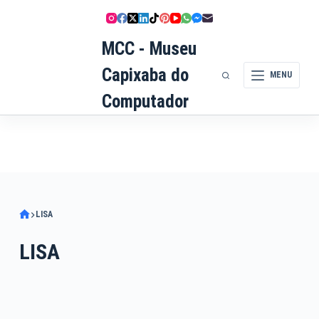
Pular
para
MCC - Museu
o
conteúdo
Capixaba do
MENU
Computador
LISA
LISA